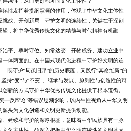
的连续性，从而更好地巩固文化主体性？
连续性发挥着提纲挈领的作用，体现了中华文化主体性
应挑战、开创新局。守护文明的连续性，关键在于深刻
逻辑，将中华优秀传统文化的精髓与时代精神有机融
治平、尊时守位、知常达变、开物成务、建功立业中
是一体两面的。在中国式现代化进程中守护好文明的连
——既守护“周虽旧邦”的历史底蕴，又践行“其命维新”的
，坚持“变”与“不变”、继承与发展、原则性与创造性的辩
以创新的方式守护中华优秀传统文化提供了根本遵循。
冲突—反应论”等错误思潮影响，以内生性视角从中华文明
的源头为文化创造和文明更新提供动能。
育、延续和守护的深厚根基，意味着中华民族具有一脉
固文化主体性，须深入把握中华文明连续性的文明基因