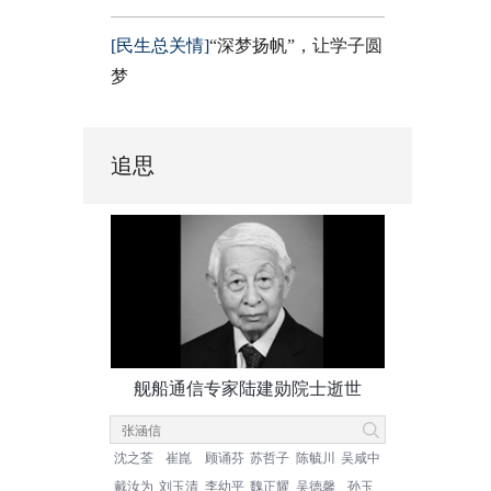
[民生总关情]
“深梦扬帆”，让学子圆
梦
追思
舰船通信专家陆建勋院士逝世
沈之荃
崔崑
顾诵芬
苏哲子
陈毓川
吴咸中
戴汝为
刘玉清
李幼平
魏正耀
吴德馨
孙玉