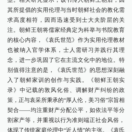
其所提倡的实用伦理与当时朝鲜社会的教化需
求高度相符，因而迅速受到士大夫阶层的关
注。朝鲜王朝将儒家经典定为科举与书院教育
的核心内容，《袁氏世范》作为实用伦理教材
也被纳入官学体系，士人需研习并践行其理
念，进一步巩固了它在主流文化中的地位。特
别值得注意的是，《袁氏世范》的思想深刻融
入了朝鲜家训的创作与实践。《朝鲜王朝实
录》中记载的敦风化俗、调解财产纠纷的政
策，正与袁采所秉承的“厚人伦，美习俗”宗旨相
契合——均注重财产分配公平，如依法平等分
割家产等，并重视以行为准则端正社会风俗，
体现了传统家庭伦理中“近人情”的主张。《袁氏