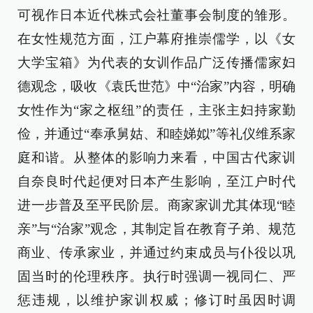
可视作日本近代株式会社董事会制度的雏形。
在女性规范方面，江户幕府推崇儒学，以《女
大学宝箱》为代表的女训作品广泛传播儒家妇
德观念，吸收《袁氏世范》中“治家”内容，明确
女性作为“家之枢纽”的责任，主张主妇持家勤
俭，并通过“奉承舅姑、和睦娣姒”等礼仪维系家
庭和谐。从整体的影响力来看，中国古代家训
自奈良时代起便对日本产生影响，至江户时代
进一步普及至平民阶层。商家家训尤其体现“睦
亲”与“治家”观念，其制定旨在教育子弟、规范
商业、传承家业，并通过约束成员与仆役以巩
固当时的伦理秩序。执行时强调一视同仁、严
惩违规，以维护家训权威；修订时虽因时调