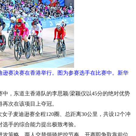
迪逊赛决赛在香港举行。图为参赛选手在比赛中。新华
，东道主香港队的李思颖/梁颖仪以45分的绝对优势
香港再次在该项目上夺冠。
子麦迪逊赛全程120圈、总距离30公里，共设12个冲
对选手的综合能力提出极致考验。
攻策略，两人交替领骑把控节奏，开赛即争取靠前位