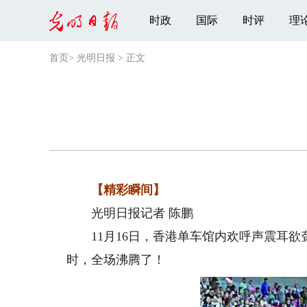
时政
国际
时评
理
首页
>
光明日报
>
正文
【精彩瞬间】
光明日报记者 陈鹏
11月16日，香港单车馆内欢呼声震耳欲
时，全场沸腾了！