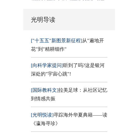
光明导读
["十五五"新图景新征程]
从"遍地开
花"到"精耕细作"
[向科学家提问]
听到了吗?这是银河
深处的"宇宙心跳"!
[国际教科文]
拉美足球：从社区记忆
到情感共振
[光明悦读]
寻踪海外华夏典籍——读
《瀛海寻珍》