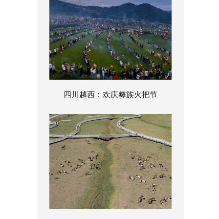
四川越西：欢庆彝族火把节