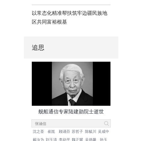
以常态化精准帮扶筑牢边疆民族地
区共同富裕根基
追思
舰船通信专家陆建勋院士逝世
沈之荃
崔崑
顾诵芬
苏哲子
陈毓川
吴咸中
戴汝为
刘玉清
李幼平
魏正耀
吴德馨
孙玉