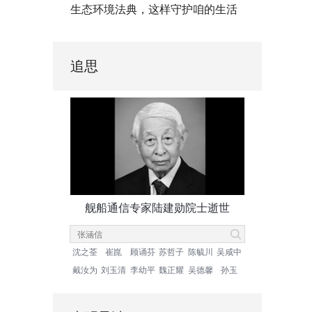
生态环境法典，这样守护咱的生活
追思
舰船通信专家陆建勋院士逝世
沈之荃
崔崑
顾诵芬
苏哲子
陈毓川
吴咸中
戴汝为
刘玉清
李幼平
魏正耀
吴德馨
孙玉