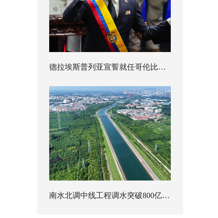
德拉埃斯普列亚宣誓就任哥伦比亚总统
南水北调中线工程调水突破800亿立方米