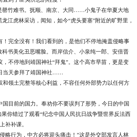
罄竹难书。抚顺、南京、大同……小鬼子在华夏大地
黑龙江虎林采访，闻知，如今“虎头要塞”附近的旷野里，
！完全没有！我们看到的，是他们不停地掩盖侵略事
改教科书美化丑恶嘴脸。而岸信介、小泉纯一郎、安倍晋
议，不停地到靖国神社“拜鬼”。这个高市早苗，更是变
日当天参拜了靖国神社……
和领土完整等核心利益，不容任何外部势力以任何方
国目前的国力。奉劝你不要误判了形势，今日的中国
。如果你错过了观看“纪念中国人民抗日战争暨世界反法西
网上补补课。
略行为，中方必将迎头痛击！”这是外交部发言人林