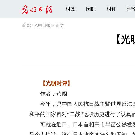
时政
国际
时评
理
首页
>
光明日报
>
正文
【光
【光明时评】
作者：蔡闯
今年，是中国人民抗日战争暨世界反法西斯
和平的国家都对“二战”这段历史进行了认真
可就在近日，日本首相高市早苗公然发表
是令人惊诧：这个日本政客的狂妄和无知，