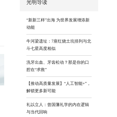
光明导读
“新新三样”出海 为世界发展增添新
动能
牛河梁遗址：7座红烧土坑排列与北
斗七星高度相似
洗牙出血、牙齿松动？那是你的口
腔在“求救”
【推动高质量发展】“人工智能+”，
解锁更多新可能
礼以立人：曾国藩礼学的内在逻辑
与当代回响