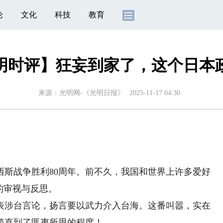
论
文化
科技
教育
明时评】狂妄到家了，这个日本
来源：
光明网-《光明日报》
2025-11-17 04:30
战争胜利80周年。前不久，我国和世界上许多爱好
的审视与反思。
涉台言论，扬言要以武力介入台海。这番叫嚣，实在
简直到了匪夷所思的程度！