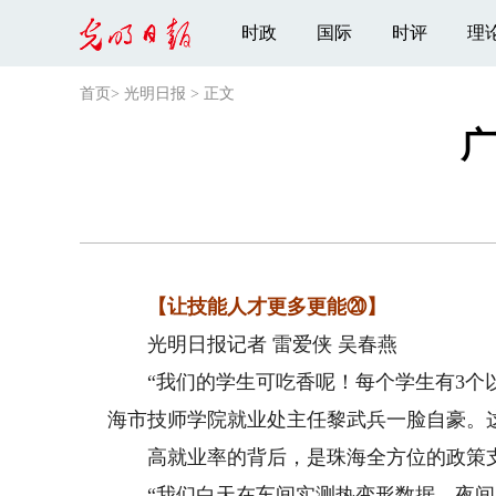
时政
国际
时评
理
首页
>
光明日报
>
正文
广
【让技能人才更多更能⑳】
光明日报记者 雷爱侠 吴春燕
“我们的学生可吃香呢！每个学生有3个以
海市技师学院就业处主任黎武兵一脸自豪。
高就业率的背后，是珠海全方位的政策
“我们白天在车间实测热变形数据，夜间