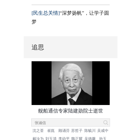
[民生总关情]
“深梦扬帆”，让学子圆
梦
追思
舰船通信专家陆建勋院士逝世
沈之荃
崔崑
顾诵芬
苏哲子
陈毓川
吴咸中
戴汝为
刘玉清
李幼平
魏正耀
吴德馨
孙玉