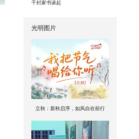
千封家书谈起
光明图片
立秋：新秋启序，如风自在前行