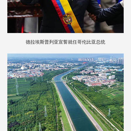
德拉埃斯普列亚宣誓就任哥伦比亚总统