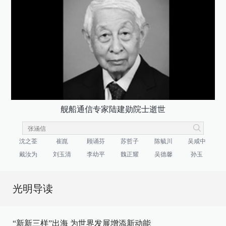
舰船通信专家陆建勋院士逝世
沈之荃
崔崑
顾诵芬
苏哲子
陈毓川
吴咸中
戴汝为
刘玉清
李幼平
魏正耀
吴德馨
孙玉
光明导读
“新新三样”出海 为世界发展增添新动能