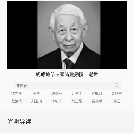
舰船通信专家陆建勋院士逝世
沈之荃
崔崑
顾诵芬
苏哲子
陈毓川
吴咸中
戴汝为
刘玉清
李幼平
魏正耀
吴德馨
孙玉
光明导读