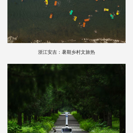
浙江安吉：暑期乡村文旅热