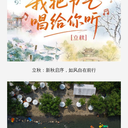
立秋：新秋启序，如风自在前行