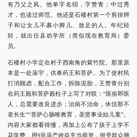
有乃父之风。他单字名绍，字赞青；中过秀
才，也读过师范。他还是石楼村第一个剪掉辫
子和让女儿不裹小脚儿、放足的人。年纪轻
轻，就出任县劝学所（类似现在教育局）委
员。
石楼村小学定在村子西南角的紫竹院。那里原
本是一处庙宇，供奉药王和菩萨。为了使村民
打消顾虑，配合工作，拆除泥胎，王赞青分别
在药王殿和菩萨殿柱子上写了对联：“医俗即医
人，总需要改良进步；治病不治命，休信那不
老长生”“菩萨心肠唯教育，圣贤事业始儿童”。
内容大家都看得懂，再加上公布了孩子上学不
花学费，用9亩庙产收益充当师资，很受群众拥