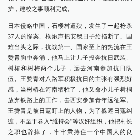
护，建校之事顺利完成。
日本侵略中国，石楼村遭殃，发生了一起枪杀
37人的惨案。枪炮声把安稳日子给掐断了。国
难当头之际，抗战第一、国家至上的热流在王
赞青胸中奔涌，他马上让儿子投奔抗日武装。
树椿和树梅两个儿子，远去河南参加抗日队
伍。王赞青对八路军积极抗日的主张有强烈好
感，当树椿在河南牺牲了，他又命小儿子树桐
放弃铁路上的工作，去西安参加青年远征军。
王赞青是被日寇盯上的人物，为了躲避日寇纠
缠，不至于卷入“维持会”等汉奸组织，他把村长
之职也辞掉了，牢牢秉持住一个中国人的良