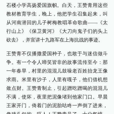
石楼小学高扬爱国旗帜。白天，王赞青用这些
教材教育学生，晚上，他把学生召集起来，叫
从河南潜回的儿子树梅教唱革命歌曲——《太
行山上》《保卫黄河》《大刀向鬼子们的头上
砍去》，并宣讲十九路军在上海抗战的事迹。
王赞青不仅播撒爱国种子，也敢于与迷信做斗
争。有一个令人啼笑皆非的故事流传至今：那
一年春旱，村里的混混儿鼓噪老百姓抬龙王像
求雨。米里有沙子，人里有嘎子，他们借机想
敛点财。王赞青制止，引起蹭吃蹭喝的混混儿
不满，使坏，夜里把泥像堵到他家门口。早晨
王家开门，倚着门的泥胎咕咚一声倒了进来，