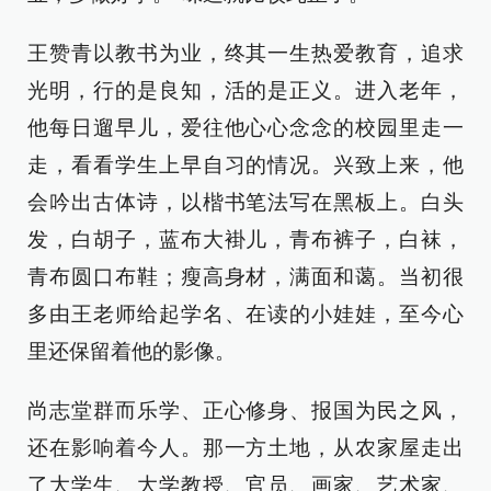
王赞青以教书为业，终其一生热爱教育，追求
光明，行的是良知，活的是正义。进入老年，
他每日遛早儿，爱往他心心念念的校园里走一
走，看看学生上早自习的情况。兴致上来，他
会吟出古体诗，以楷书笔法写在黑板上。白头
发，白胡子，蓝布大褂儿，青布裤子，白袜，
青布圆口布鞋；瘦高身材，满面和蔼。当初很
多由王老师给起学名、在读的小娃娃，至今心
里还保留着他的影像。
尚志堂群而乐学、正心修身、报国为民之风，
还在影响着今人。那一方土地，从农家屋走出
了大学生、大学教授、官员、画家、艺术家、