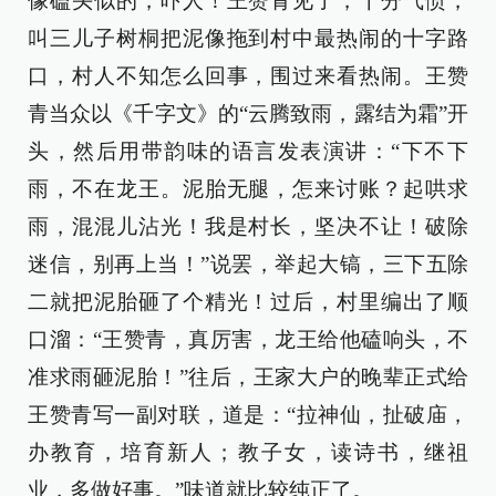
像磕头似的，吓人！王赞青见了，十分气愤，
叫三儿子树桐把泥像拖到村中最热闹的十字路
口，村人不知怎么回事，围过来看热闹。王赞
青当众以《千字文》的“云腾致雨，露结为霜”开
头，然后用带韵味的语言发表演讲：“下不下
雨，不在龙王。泥胎无腿，怎来讨账？起哄求
雨，混混儿沾光！我是村长，坚决不让！破除
迷信，别再上当！”说罢，举起大镐，三下五除
二就把泥胎砸了个精光！过后，村里编出了顺
口溜：“王赞青，真厉害，龙王给他磕响头，不
准求雨砸泥胎！”往后，王家大户的晚辈正式给
王赞青写一副对联，道是：“拉神仙，扯破庙，
办教育，培育新人；教子女，读诗书，继祖
业，多做好事。”味道就比较纯正了。