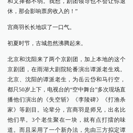
和文捧都不弱。我想，剧团领导也不会让你退
休，那会影响票房收入的！”
宫商羽长长地叹了一口气。
初夏时节，古城忽然沸腾起来。
北京和沈阳来了两个京剧团，加上本地的这个
京剧团，在雨湖大剧院轮番演出谭派老生戏。
北京、沈阳的谭派老生，为岳云岱和马行空，
都只50岁上下，电视台的“空中舞台”多次现场直
播他们演出的《失空斩》《李陵碑》《打渔杀
家》等剧目。论辈分，宫商羽是师兄，出名比
他们早。3个老生聚在一块，就有点打擂的味
道。而且采用了一个新办法，先由三方拟定谭