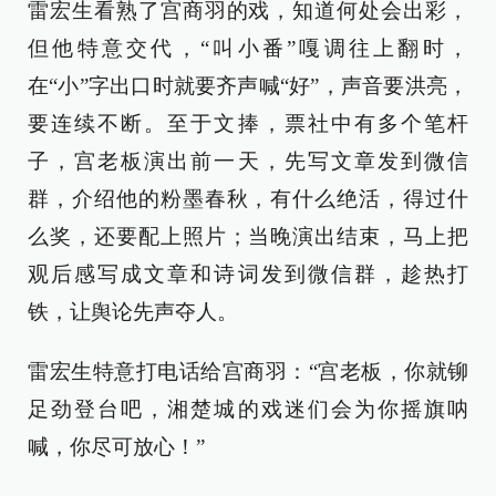
雷宏生看熟了宫商羽的戏，知道何处会出彩，
但他特意交代，“叫小番”嘎调往上翻时，
在“小”字出口时就要齐声喊“好”，声音要洪亮，
要连续不断。至于文捧，票社中有多个笔杆
子，宫老板演出前一天，先写文章发到微信
群，介绍他的粉墨春秋，有什么绝活，得过什
么奖，还要配上照片；当晚演出结束，马上把
观后感写成文章和诗词发到微信群，趁热打
铁，让舆论先声夺人。
雷宏生特意打电话给宫商羽：“宫老板，你就铆
足劲登台吧，湘楚城的戏迷们会为你摇旗呐
喊，你尽可放心！”