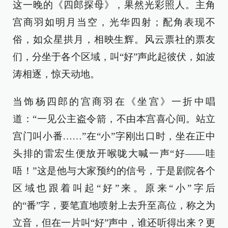
这一晚的《四郎探母》，果然光彩照人。主角
宫商羽如明月当空，光华四射；配角表现不
俗，如众星拱月，相映生辉。风云票社的票友
们，分坐于各个区域，叫“好”声此起彼伏，如波
涛相逐，惊天动地。
当饰杨四郎的宫商羽在《坐宫》一折中唱
道：“一见公主盗令箭，不由本宫喜心间。站立
宫门叫小番……”在“小”字刚出口时，坐在正中
头排的雷宏生便放开喉咙大喊一声“好——哇
唔！”这是他与大家预约的信号，于是剧院各个
区域也跟着叫起“好”来。原来“小”字后
的“番”字，要笔直地喷射上去升至高位，称之为
立音，但在一片叫“好”声中，谁还听得出来？更