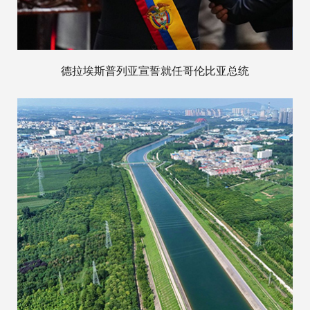
德拉埃斯普列亚宣誓就任哥伦比亚总统