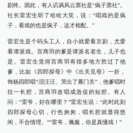
剧终。因此，有人讥讽风云票社是“疯子票社”。
社长雷宏生听了哈哈大笑，说：“唱戏的是疯
子，看戏的也是疯子，这才相配。”
雷宏生是个码头工人，自小就爱看京剧，尤爱
看谭派戏。宫商羽的爹是谭派名老生，儿子也
是。雷宏生觉得宫商羽有很多地方胜过了他
爹，比如《四郎探母》中《出关见母》一折，
饰杨四郎唱“泪汪汪、哭出了雁门关”，他爹唱时
拉一长腔，宫商羽改唱成急促的短腔。有人
问：“雷爷，好在哪里？”雷宏生说：“此时此刻
四郎探母心切，行色匆匆，唱长腔就显得悠
闲，不合情理。”“雷爷，佩服，你是真懂戏！”