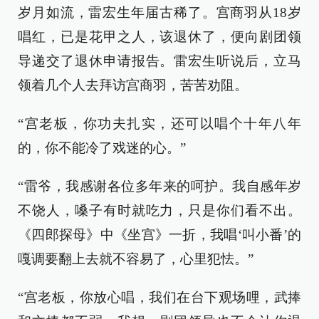
岁月如流，雷宏生年届古稀了。宫商羽从18岁
唱红，已是花甲之人，该退休了，便向剧团领
导递交了退休申请报告。雷宏生听说后，立马
领着几个人去拜访宫商羽，苦苦劝阻。
“宫老板，你功夫扎实，还可以唱个十年八年
的，你不能冷了戏迷的心。”
“雷爷，我感谢各位多年来的呵护。我自感年岁
不饶人，嗓子有时就吃力，只是你们看不出。
《四郎探母》中《坐宫》一折，我唱‘叫小番’的
嘎调要翻上去就不容易了，心里犯怯。”
“宫老板，你放心唱，我们在台下观场哩，武捧