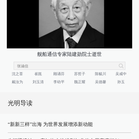
舰船通信专家陆建勋院士逝世
沈之荃
崔崑
顾诵芬
苏哲子
陈毓川
吴咸中
戴汝为
刘玉清
李幼平
魏正耀
吴德馨
孙玉
光明导读
“新新三样”出海 为世界发展增添新动能