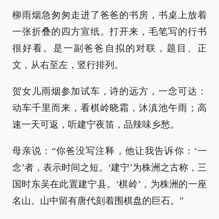
柳雨烟急匆匆走进了爸爸的书房，书桌上放着
一张折叠的四方宣纸。打开来，毛笔写的行书
很好看。是一副爸爸自拟的对联，题目、正
文，从右至左，竖行排列。
贺女儿雨烟参加试车，诗的远方，一念可达：
动车千里而来，看棋岭晓霜，沐滇池午雨；高
速一天可返，听建宁夜笛，品辣味乡愁。
母亲说：“你爸没写注释，他让我告诉你：‘一
念’者，表示时间之短。‘建宁’为株洲之古称，三
国时东吴在此置建宁县。‘棋岭’，为株洲的一座
名山。山中留有唐代刻着围棋盘的巨石。”