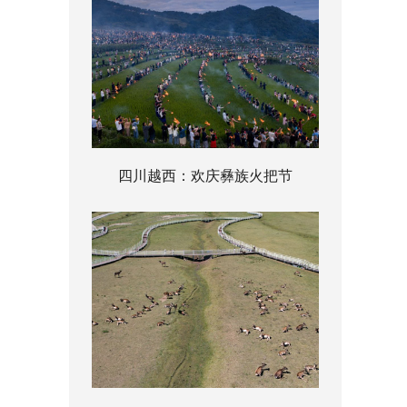
四川越西：欢庆彝族火把节