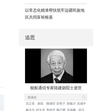
以常态化精准帮扶筑牢边疆民族地
区共同富裕根基
追思
舰船通信专家陆建勋院士逝世
沈之荃
崔崑
顾诵芬
苏哲子
陈毓川
吴咸中
戴汝为
刘玉清
李幼平
魏正耀
吴德馨
孙玉