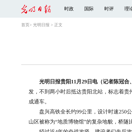
时政
国际
时评
理
首页
>
光明日报
>
正文
光明日报贵阳11月29日电（记者陈冠合
发，不到两小时后抵达贵阳北站，标志着贵
成通车。
盘兴高铁全长约99公里，设计时速250
山区被称为“地质博物馆”的复杂地貌，桥隧
经过近4年的奋战攻坚，建设者们先后攻