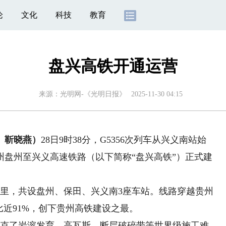
论
文化
科技
教育
盘兴高铁开通运营
来源：
光明网-《光明日报》
2025-11-30 04:15
、靳晓燕）
28日9时38分，G5356次列车从兴义南站始
州盘州至兴义高速铁路（以下简称“盘兴高铁”）正式建
公里，共设盘州、保田、兴义南3座车站。线路穿越贵州
比近91%，创下贵州高铁建设之最。
克了岩溶发育、高瓦斯、断层破碎带等世界级施工难