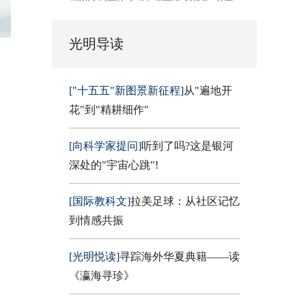
光明导读
["十五五"新图景新征程]
从"遍地开
花"到"精耕细作"
[向科学家提问]
听到了吗?这是银河
深处的"宇宙心跳"!
[国际教科文]
拉美足球：从社区记忆
到情感共振
[光明悦读]
寻踪海外华夏典籍——读
《瀛海寻珍》