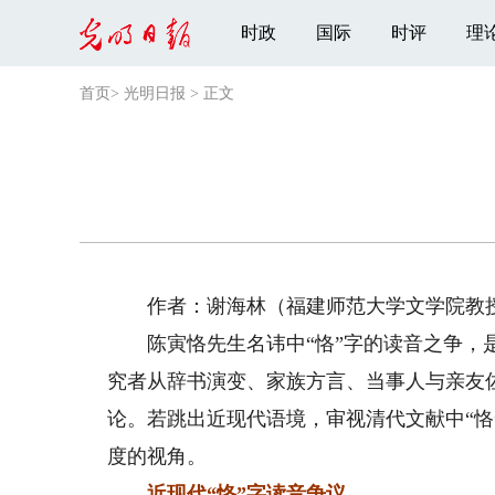
时政
国际
时评
理
首页
>
光明日报
>
正文
作者：谢海林（福建师范大学文学院教
陈寅恪先生名讳中“恪”字的读音之争，是学
究者从辞书演变、家族方言、当事人与亲友
论。若跳出近现代语境，审视清代文献中“恪
度的视角。
近现代“恪”字读音争议