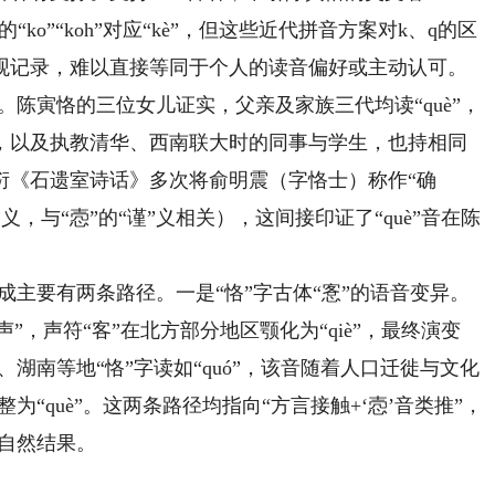
，认为其中的“ko”“koh”对应“kè”，但这些近代拼音方案对k、q的区
观记录，难以直接等同于个人的读音偏好或主动认可。
料。陈寅恪的三位女儿证实，父亲及家族三代均读“què”，
，以及执教清华、西南联大时的同事与学生，也持相同
衍《石遗室诗话》多次将俞明震（字恪士）称作“确
”义，与“悫”的“谨”义相关），这间接印证了“què”音在陈
成主要有两条路径。一是“恪”字古体“愙”的语音变异。
声”，声符“客”在北方部分地区颚化为“qiè”，最终演变
、湖南等地“恪”字读如“quó”，该音随着人口迁徙与文化
为“què”。这两条路径均指向“方言接触+‘悫’音类推”，
的自然结果。