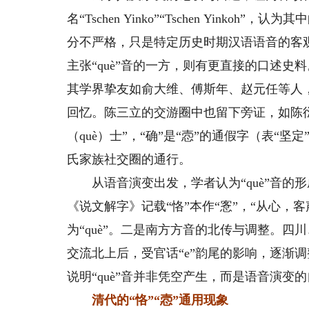
名“Tschen Yinko”“Tschen Yinkoh”
分不严格，只是特定历史时期汉语语音的客
主张“què”音的一方，则有更直接的口述史
其学界挚友如俞大维、傅斯年、赵元任等人
回忆。陈三立的交游圈中也留下旁证，如陈
（què）士”，“确”是“悫”的通假字（表“坚定
氏家族社交圈的通行。
从语音演变出发，学者认为“què”音的形
《说文解字》记载“恪”本作“愙”，“从心，客
为“què”。二是南方方音的北传与调整。四川
交流北上后，受官话“e”韵尾的影响，逐渐调整
说明“què”音并非凭空产生，而是语音演变
清代的“恪”“悫”通用现象