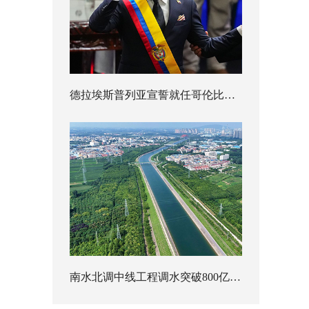
德拉埃斯普列亚宣誓就任哥伦比亚总统
南水北调中线工程调水突破800亿立方米