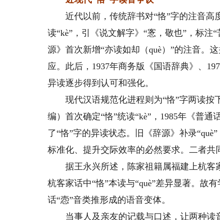
近代以前，传统辞书对“恪”字的注音高度统
读“kè”，引《说文解字》“愙，敬也”，标注
源》首次新增“亦读如却（què）”的注音
应。此后，1937年商务版《国语辞典》、19
异读逐步得到认可和强化。
现代汉语规范化进程则为“恪”字两读按下休
编）首次确定“恪”统读“kè”，1985年
了“恪”字的异读状态。旧《辞源》补录“què
标准化、提升交际效率的必然要求。二者共同
据王永兴所述，陈家祖籍属福建上杭客家，当
杭客家话中“恪”本读与“què”差异显著。
话“悫”音类推形成的语音变体。
当事人及亲友的记载与口述，让两种读音各