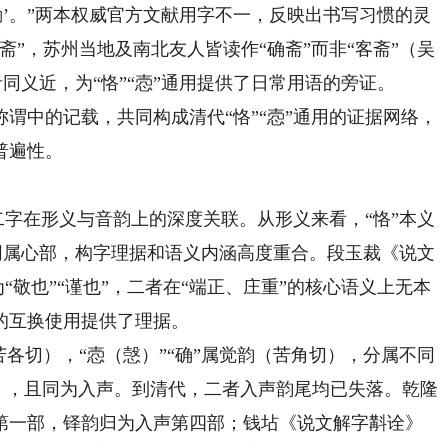
勤’。”两本权威官方文献用字不一，反映出书写习惯的灵
斋”，苏州当地及南北友人皆读作“确斋”而非“客斋”（吴
音同义近，为“恪”“悫”通用提供了日常用语的旁证。
中的记载，共同构成清代“恪”“悫”通用的证据网络，
普遍性。
字在形义与音韵上的深度关联。从形义来看，“恪”本义
二者同属心部，构字理据和语义内涵高度重合。段玉裁《说文
为“敬也”“谨也”，二者在“端正、庄重”的核心语义上无本
的互换使用提供了理据。
切），“悫（愨）”“确”属觉韵（苦角切），分属不同
），且同为入声。到清代，二者入声韵尾均已失落。乾隆
第一部，铎韵归为入声第四部；钱坫《说文解字斠诠》