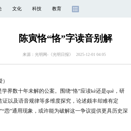
论
文化
科技
教育
陈寅恪“恪”字读音别解
来源：
光明网-《光明日报》
2025-12-01 04:05
授）
界数十年未解的公案。围绕“恪”应读kè还是què，研
佐证以及语音规律等多维度探究，论述颇丰却难有定
”“悫”通用现象，或许能为破解这一争议提供更具历史深