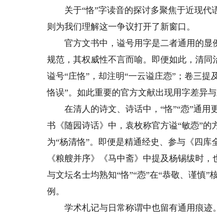
关于“恪”字读音的探讨多聚焦于近现代语境
则为我们理解这一争议打开了新窗口。
官方文书中，谥号用字是二者通用的显例
规范，其权威性不言而喻。即便如此，清同
谥号“庄恪”，却注明“一云谥庄悫”；卷三提
恪误”。如此重要的官方文献出现用字差异与
在清人的诗文、诗话中，“恪”“悫”通用
书《随园诗话》中，袁枚称官方谥“敏悫”的方
为“杨清恪”。即便是精通经史、参与《四库
《粮艘并序》《马中斋》中提及杨锡绂时，也
与文坛名士均熟知“恪”“悫”在“恭敬、谨
例。
学术札记与日常称谓中也留有通用痕迹。文