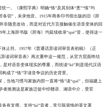
一。《康熙字典》明确“恪”及其别体“愙”“愘”均
“苦各切”，未录他音。1915年商务印书馆出版的旧《辞
。这并非随意改动，而是对近代方言接触催生语音变体的回
79年上海辞书版《辞海》均延续收录“què”音，使得这一
止符。1957年《普通话异读词审音表初稿》（正
《普通话异读词审音表》再次重申这一规范，从官方层面终结
”，是对语音变体现实的尊重，而统读“kè”则是现代汉语
构成了“恪”字读音争议的历史背景。
地习惯与家族内部一直将“恪”读“què”，但福建上
故有学者推测这是家族迁徙中经赣语、湘语中介，受官
有支撑。支持“kè”音者，常引陈寅恪的英文署