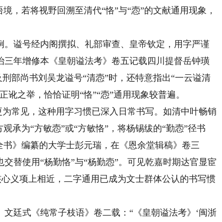
，若将视野回溯至清代“恪”与“悫”的文献通用现象，
。谥号经内阁撰拟、礼部审查、皇帝钦定，用字严谨
治三年增修本《皇朝谥法考》卷五记载四川提督岳钟璜
及刑部尚书刘吴龙谥号“清悫”时，还特意指出“一云谥清
正讹之举，恰恰证明“恪”“悫”通用现象较普遍。
更为常见，这种用字习惯已深入日常书写。如清中叶畅销
观承为“方敏悫”或“方敏恪”，将杨锡绂的“勤悫”径书
全书》编纂的大学士彭元瑞，在《恩余堂辑稿》卷三
交替使用“杨勤恪”与“杨勤悫”。可见乾嘉时期达官显宦
慎”核心义项上相近，二字通用已成为文士群体公认的书写惯
廷式《纯常子枝语》卷二载：“《皇朝谥法考》‘闽浙