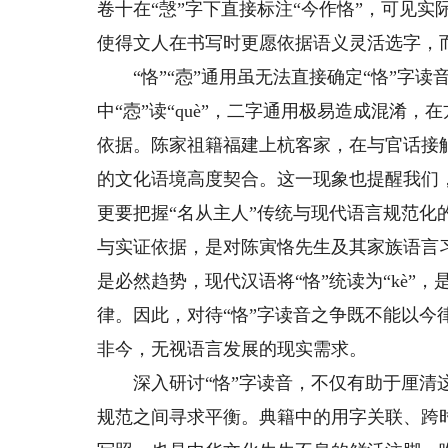
卷十在“愨”字下直接标注“今作恪”，可见
使得文人在书写时更愿依据语义灵活选字，
“恪”“悫”通用虽无法直接确定“恪”字读
中“悫”读“què”，二字通用极易造成混淆，在
依据。陈家祖籍福建上杭客家，在与官话接触中
的文化语境高度契合。这一现象也提醒我们
更要把握“名从主人”传统与现代语言规范化的
与实证依据，是对陈寅恪先生及其家族语言
是必然趋势，现代汉语将“恪”统读为“kè
律。因此，对待“恪”字读音之争既不能以
非今，无视语言发展的现实需求。
深入研讨“恪”字读音，不仅有助于厘清这
规范之间寻求平衡。典籍中的用字关联、跨