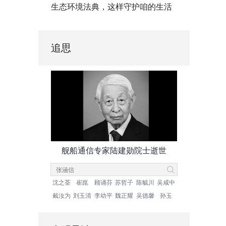
生态环境法典，这样守护咱的生活
追思
舰船通信专家陆建勋院士逝世
沈之荃
崔崑
顾诵芬
苏哲子
陈毓川
吴咸中
戴汝为
刘玉清
李幼平
魏正耀
吴德馨
孙玉