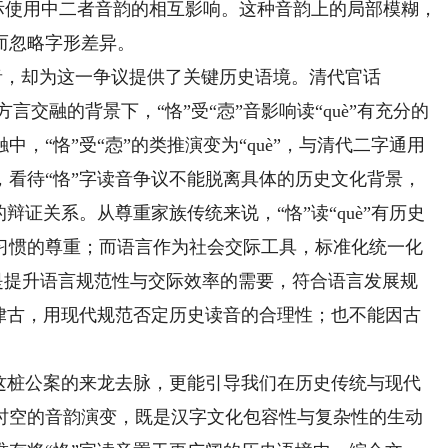
实际使用中二者音韵的相互影响。这种音韵上的局部模糊，
而忽略字形差异。
音，却为这一争议提供了关键历史语境。清代官话
方言交融的背景下，“恪”受“悫”音影响读“què”有充分的
，“恪”受“悫”的类推演变为“què”，与清代二字通用
，看待“恪”字读音争议不能脱离具体的历史文化背景，
辩证关系。从尊重家族传统来说，“恪”读“què”有历史
习惯的尊重；而语言作为社会交际工具，标准化统一化
”，是提升语言规范性与交际效率的需要，符合语言发展规
今律古，用现代规范否定历史读音的合理性；也不能因古
桩公案的来龙去脉，更能引导我们在历史传统与现代
时空的音韵演变，既是汉字文化包容性与复杂性的生动