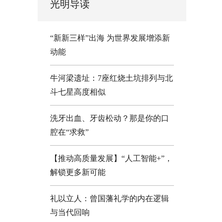
光明导读
“新新三样”出海 为世界发展增添新
动能
牛河梁遗址：7座红烧土坑排列与北
斗七星高度相似
洗牙出血、牙齿松动？那是你的口
腔在“求救”
【推动高质量发展】“人工智能+”，
解锁更多新可能
礼以立人：曾国藩礼学的内在逻辑
与当代回响