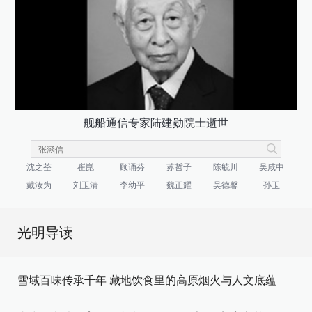
舰船通信专家陆建勋院士逝世
沈之荃
崔崑
顾诵芬
苏哲子
陈毓川
吴咸中
戴汝为
刘玉清
李幼平
魏正耀
吴德馨
孙玉
光明导读
雪域百味传承千年 藏地饮食里的高原烟火与人文底蕴