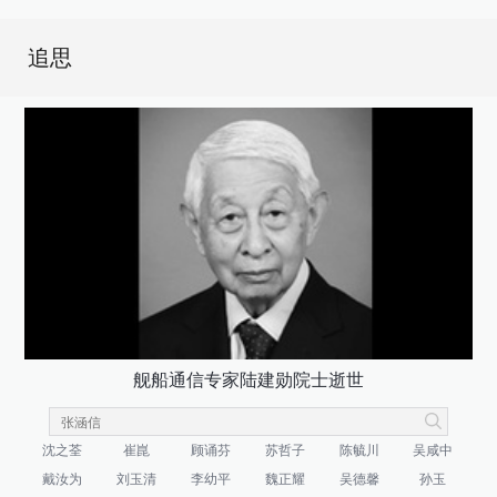
追思
舰船通信专家陆建勋院士逝世
沈之荃
崔崑
顾诵芬
苏哲子
陈毓川
吴咸中
戴汝为
刘玉清
李幼平
魏正耀
吴德馨
孙玉