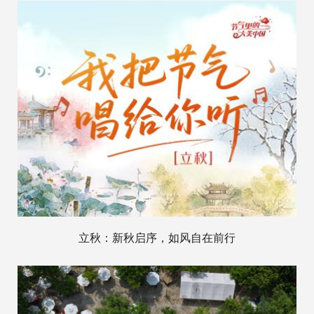
立秋：新秋启序，如风自在前行