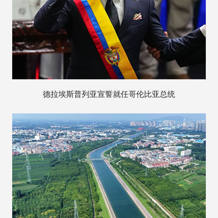
德拉埃斯普列亚宣誓就任哥伦比亚总统