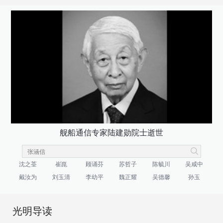
舰船通信专家陆建勋院士逝世
沈之荃
崔崑
顾诵芬
苏哲子
陈毓川
吴咸中
戴汝为
刘玉清
李幼平
魏正耀
吴德馨
孙玉
光明导读