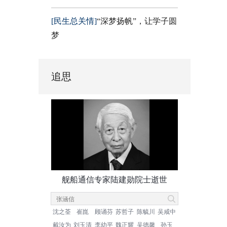
[民生总关情]
“深梦扬帆”，让学子圆
梦
追思
舰船通信专家陆建勋院士逝世
沈之荃
崔崑
顾诵芬
苏哲子
陈毓川
吴咸中
戴汝为
刘玉清
李幼平
魏正耀
吴德馨
孙玉