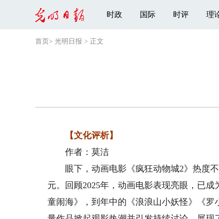
时政
国际
时评
理
首页
>
光明日报
>
正文
【文化评析】
作者：莫洁
眼下，动画电影《疯狂动物城2》热度不减
元。回顾2025年，动画电影表现亮眼，已
童闹海》，到年中的《浪浪山小妖怪》《罗
量作品掀起观影热潮并引发持续讨论，展现