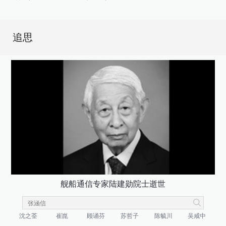
追思
舰船通信专家陆建勋院士逝世
沈之荃
崔崑
顾诵芬
苏哲子
陈毓川
吴咸中