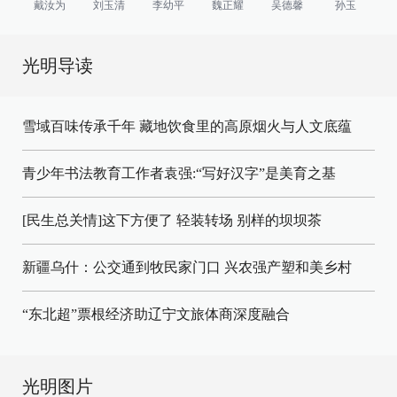
戴汝为
刘玉清
李幼平
魏正耀
吴德馨
孙玉
光明导读
雪域百味传承千年 藏地饮食里的高原烟火与人文底蕴
青少年书法教育工作者袁强:“写好汉字”是美育之基
[民生总关情]这下方便了
轻装转场
别样的坝坝茶
新疆乌什：公交通到牧民家门口
兴农强产塑和美乡村
“东北超”票根经济助辽宁文旅体商深度融合
光明图片