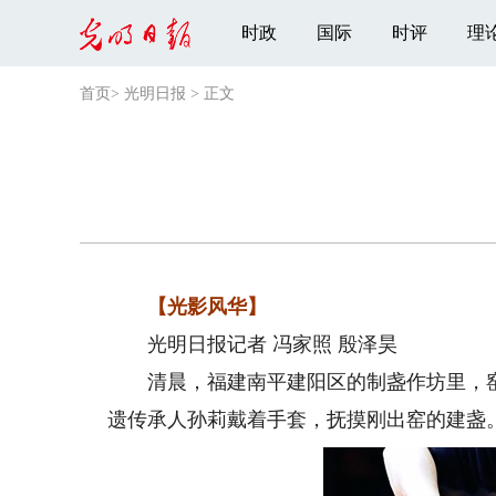
时政
国际
时评
理
首页
>
光明日报
>
正文
【光影风华】
光明日报记者 冯家照 殷泽昊
清晨，福建南平建阳区的制盏作坊里，窑火
遗传承人孙莉戴着手套，抚摸刚出窑的建盏