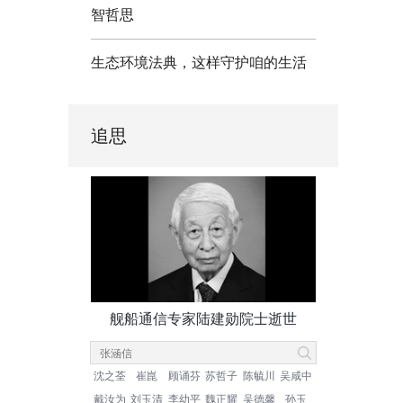
智哲思
生态环境法典，这样守护咱的生活
追思
舰船通信专家陆建勋院士逝世
沈之荃
崔崑
顾诵芬
苏哲子
陈毓川
吴咸中
戴汝为
刘玉清
李幼平
魏正耀
吴德馨
孙玉