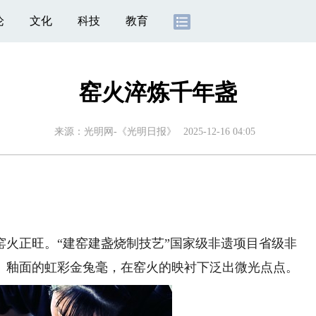
论
文化
科技
教育
窑火淬炼千年盏
来源：
光明网-《光明日报》
2025-12-16 04:05
正旺。“建窑建盏烧制技艺”国家级非遗项目省级非
。釉面的虹彩金兔毫，在窑火的映衬下泛出微光点点。