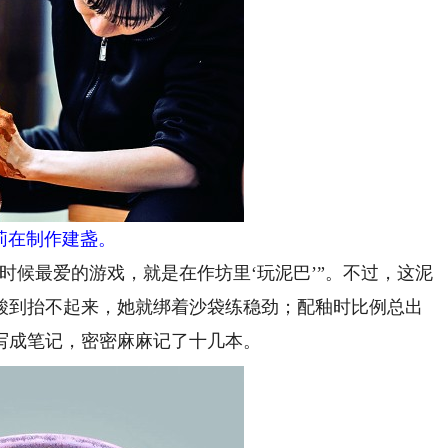
莉在制作建盏。
候最爱的游戏，就是在作坊里‘玩泥巴’”。不过，这泥
腕酸到抬不起来，她就绑着沙袋练稳劲；配釉时比例总出
写成笔记，密密麻麻记了十几本。