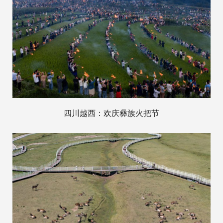
四川越西：欢庆彝族火把节