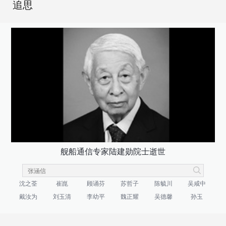
追思
舰船通信专家陆建勋院士逝世
沈之荃
崔崑
顾诵芬
苏哲子
陈毓川
吴咸中
戴汝为
刘玉清
李幼平
魏正耀
吴德馨
孙玉