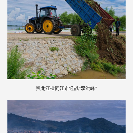
黑龙江省同江市迎战“双洪峰”