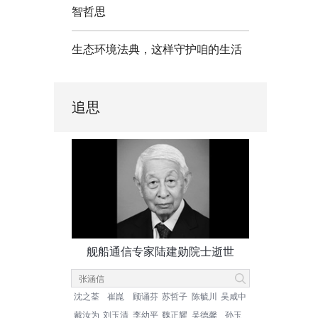
智哲思
生态环境法典，这样守护咱的生活
追思
舰船通信专家陆建勋院士逝世
沈之荃
崔崑
顾诵芬
苏哲子
陈毓川
吴咸中
戴汝为
刘玉清
李幼平
魏正耀
吴德馨
孙玉