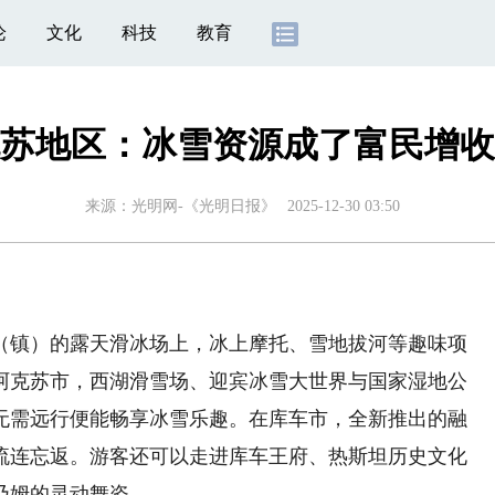
论
文化
科技
教育
苏地区：冰雪资源成了富民增收
来源：
光明网-《光明日报》
2025-12-30 03:50
镇）的露天滑冰场上，冰上摩托、雪地拔河等趣味项
阿克苏市，西湖滑雪场、迎宾冰雪大世界与国家湿地公
无需远行便能畅享冰雪乐趣。在库车市，全新推出的融
流连忘返。游客还可以走进库车王府、热斯坦历史文化
乃姆的灵动舞姿……