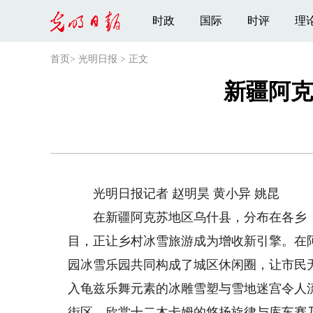
时政
国际
时评
理
首页
>
光明日报
>
正文
新疆阿克
光明日报记者 赵明昊 黄小异 姚昆
在新疆阿克苏地区乌什县，分布在各乡（
目，正让乡村冰雪旅游成为增收新引擎。在
园冰雪乐园共同构成了城区休闲圈，让市民
入龟兹乐舞元素的冰雕雪塑与雪地迷宫令人
街区，欣赏十二木卡姆的悠扬旋律与库车赛