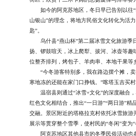
如今的阿克苏地区，冬日早已告别以往“猫
山银山”的理念，将地方民俗文化转化为活力
匙”。
乌什县“燕山杯”第二届冰雪文化旅游季日
扬、锣鼓喧天，冰上爬犁、拔河、冰壶等趣
位整齐排列，烤包子、羊肉串、本地干果等
“今冬游客特别多，我在路边摆个摊，卖
寒地冻的还能在家门口挣钱。”喀塔玉吉买
温宿县则通过“冰雪+文化”的深度融合，
红色文化相结合，推出“一日游”“两日游”
交融。景区附近的塔格拉克村依托冰雪旅游
展示等贯穿整个雪季，使村民的“冬闲”变为“
阿克苏地区其他县市的冬季民俗活动也各