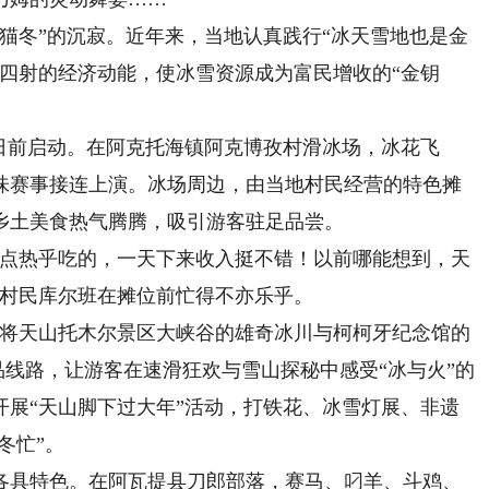
冬”的沉寂。近年来，当地认真践行“冰天雪地也是金
四射的经济动能，使冰雪资源成为富民增收的“金钥
前启动。在阿克托海镇阿克博孜村滑冰场，冰花飞
味赛事接连上演。冰场周边，由当地村民经营的特色摊
乡土美食热气腾腾，吸引游客驻足品尝。
点热乎吃的，一天下来收入挺不错！以前哪能想到，天
村村民库尔班在摊位前忙得不亦乐乎。
将天山托木尔景区大峡谷的雄奇冰川与柯柯牙纪念馆的
精品线路，让游客在速滑狂欢与雪山探秘中感受“冰与火”的
开展“天山脚下过大年”活动，打铁花、冰雪灯展、非遗
冬忙”。
具特色。在阿瓦提县刀郎部落，赛马、叼羊、斗鸡、