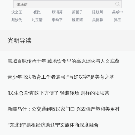
沈之荃
崔崑
顾诵芬
苏哲子
陈毓川
吴咸中
戴汝为
刘玉清
李幼平
魏正耀
吴德馨
孙玉
光明导读
雪域百味传承千年 藏地饮食里的高原烟火与人文底蕴
青少年书法教育工作者袁强:“写好汉字”是美育之基
[民生总关情]这下方便了
轻装转场
别样的坝坝茶
新疆乌什：公交通到牧民家门口
兴农强产塑和美乡村
“东北超”票根经济助辽宁文旅体商深度融合