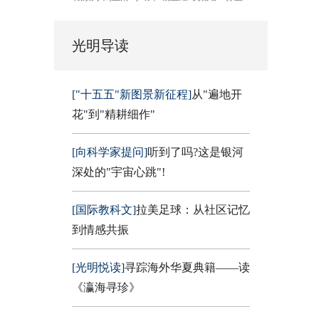
光明导读
["十五五"新图景新征程]
从"遍地开
花"到"精耕细作"
[向科学家提问]
听到了吗?这是银河
深处的"宇宙心跳"!
[国际教科文]
拉美足球：从社区记忆
到情感共振
[光明悦读]
寻踪海外华夏典籍——读
《瀛海寻珍》