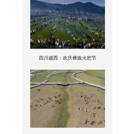
四川越西：欢庆彝族火把节