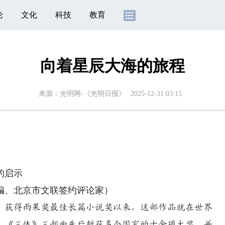
论
文化
科技
教育
向着星辰大海的旅程
来源：
光明网-《光明日报》
2025-12-31 03:15
的启示
、北京市文联签约评论家）
》获得雨果奖最佳长篇小说奖以来，这部作品就在世界
，《三体》三部曲先后斩获多个国家的十余项大奖，并