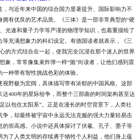
，与近年来中国的综合国力显著提升、国际影响力不
身拥有优良的艺术品质。《三体》是一部非常典型的“硬
论、光速和量子力学等严谨的物理学知识，也着重描绘了
击等充满想象力的科幻设定。有德国读者就表示，《三
人心的方式结合在一起，使我完全沉浸在那个迷人的世界
想象，常常像集束炸弹一样“抛”向读者，让他们感到震
为一种带有智性挑战色彩的体验。
视野极为宏阔，具体描写带有浓郁的中国风格。这部
达400年的星际纷争，而整个三部曲的时间架构甚至达
品“足以包住太阳系”。正是在漫长的时空背景下，人类社
抗争，却最终被宇宙中永远无法克服的强大力量轻易击
息的崇高感。小说中还具体探讨了伏羲、孔子、墨子等
明为了人类文明的存续勇于牺牲个人利益，他们身上蕴