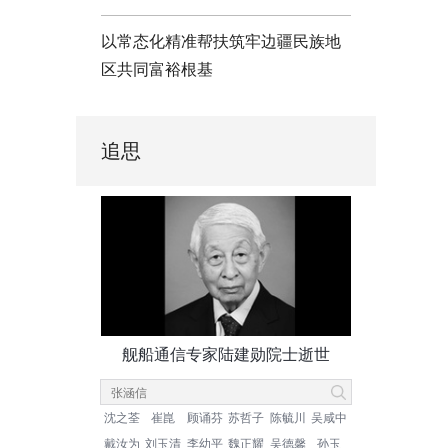
以常态化精准帮扶筑牢边疆民族地
区共同富裕根基
追思
舰船通信专家陆建勋院士逝世
沈之荃
崔崑
顾诵芬
苏哲子
陈毓川
吴咸中
戴汝为
刘玉清
李幼平
魏正耀
吴德馨
孙玉