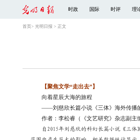
时政
国际
时评
理
首页
>
光明日报
>
正文
【聚焦文学“走出去”】
向着星辰大海的旅程
——刘慈欣长篇小说《三体》海外传播
作者：李松睿（《文艺研究》杂志副主编
自2015年刘慈欣的科幻长篇小说《三体
范围内产生巨大的影响。相关数据统计显示