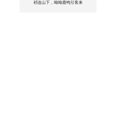
祁连山下，呦呦鹿鸣引客来