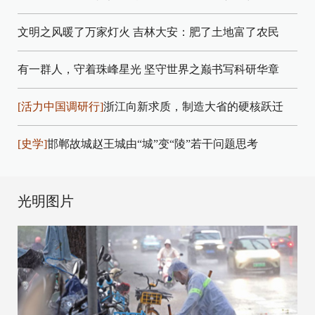
文明之风暖了万家灯火
吉林大安：肥了土地富了农民
有一群人，守着珠峰星光
坚守世界之巅书写科研华章
[活力中国调研行]
浙江向新求质，制造大省的硬核跃迁
[史学]
邯郸故城赵王城由“城”变“陵”若干问题思考
光明图片