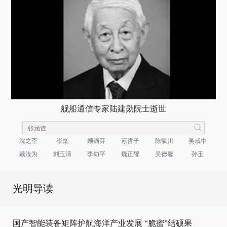
舰船通信专家陆建勋院士逝世
沈之荃
崔崑
顾诵芬
苏哲子
陈毓川
吴咸中
戴汝为
刘玉清
李幼平
魏正耀
吴德馨
孙玉
光明导读
国产智能装备矩阵护航海洋产业发展
“脆蜜”结硕果