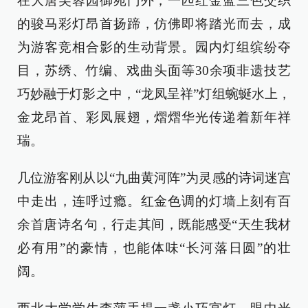
在大唐芙蓉园御苑门外，一匹红金蓝三色交织
的骏马彩灯昂首扬蹄，仿佛即将踏光而去，成
为游客竞相合影的生动背景。园内灯组缤纷夺
目，苏绣、竹编、戏曲头面等30余项非遗技艺
巧妙融于灯影之中，“龙凤呈祥”灯组蜿蜒水上，
金龙昂首、彩凤展翅，熠熠华光传递着新年祥
瑞。
几位游客刚从以“九曲黄河阵”为灵感的诗词迷宫
中走出，连呼过瘾。红金色调的灯墙上刻有百
余首唐诗名句，行走其间，既能感受“天生我材
必有用”的豪情，也能体味“长河落日圆”的壮
阔。