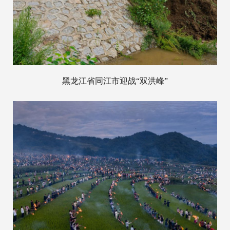
黑龙江省同江市迎战“双洪峰”