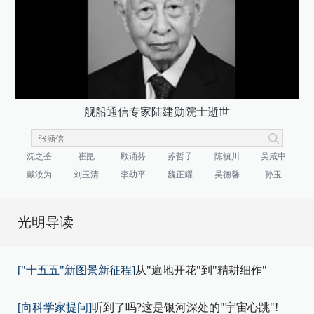
舰船通信专家陆建勋院士逝世
沈之荃
崔崑
顾诵芬
苏哲子
陈毓川
吴咸中
戴汝为
刘玉清
李幼平
魏正耀
吴德馨
孙玉
光明导读
["十五五"新图景新征程]
从"遍地开花"到"精耕细作"
[向科学家提问]
听到了吗?这是银河深处的"宇宙心跳"!