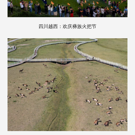
四川越西：欢庆彝族火把节