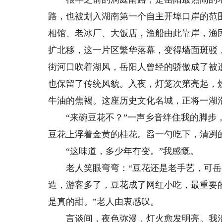
路，也被划入湖南第一个自主开埠口岸的范
相馆、老冰厂、大饭店，渔船由此靠岸，渔
扩北移，这一片区繁华落幕，变得墙面斑驳
街河口吹着湖风，岳阳人曾经的骄傲成了被
也保留了传统风貌。入夜，灯笼次第亮起，
牛油的焦褐。这座历史文化名城，正将一湖
“来碗豆花不？”一声乡音绊住我的脚步，
豆花上浮着金黄的桂花。舀一勺吃下，清冽
“这味道，多少年冇变。”我感慨。
老人笑眼弯弯：“豆花还是老手艺，可岳阳
造，游客多了，豆花成了网红小吃，最重要
是真的甜。”老人由衷感叹。
言谈间，夜色弥漫，灯火愈发明亮。我沿