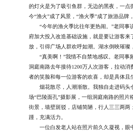
的灯火是为了吸引鱼群，无边的黑夜，一点
今“渔火”成了风景，“渔火季”成了旅游品
“今年的渔火季比往年更热闹。”老同事说
府加大投入改造基础设施，就是要让游客来
放，引得广场人群欢呼如潮。湖水倒映璀璨
“真美啊！”我情不自禁地感叹。老同事频
洞庭南路去年接待1200万人次游客，拉动消
者的笑脸和每一位游客的欢喜，却是具体且
烟花散尽，人潮渐散。我独自走进码头仓
场“巴陵面孔”摄影展，一组洞庭南路的照片
街景，墙壁斑驳，店铺简陋，行人三三两两
踵，充满活力。
一位白发老人站在照片前久久凝视，眼中