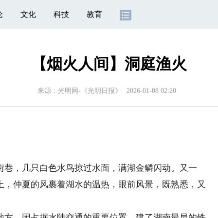
论
文化
科技
教育
【烟火人间】洞庭渔火
来源：
光明网-《光明日报》
2026-01-08 02:20
巷，几只白色水鸟掠过水面，满湖金鳞闪动。又一
上，仲夏的风裹着湖水的温热，眼前风景，既熟悉，又
方，因占据水陆交通的重要位置，建了湖南最早的铁