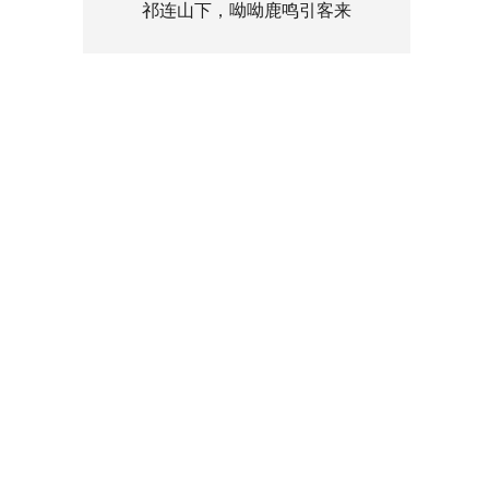
祁连山下，呦呦鹿鸣引客来