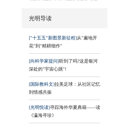
光明导读
["十五五"新图景新征程]
从"遍地开
花"到"精耕细作"
[向科学家提问]
听到了吗?这是银河
深处的"宇宙心跳"!
[国际教科文]
拉美足球：从社区记忆
到情感共振
[光明悦读]
寻踪海外华夏典籍——读
《瀛海寻珍》