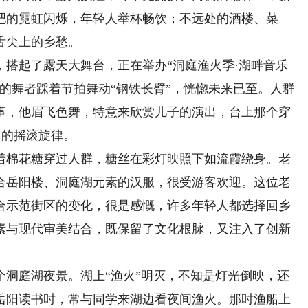
吧的霓虹闪烁，年轻人举杯畅饮；不远处的酒楼、菜
舌尖上的乡愁。
起了露天大舞台，正在举办“洞庭渔火季·湖畔音乐
的舞者踩着节拍舞动“钢铁长臂”，恍惚未来已至。人群
事，他眉飞色舞，特意来欣赏儿子的演出，台上那个穿
》的摇滚旋律。
棉花糖穿过人群，糖丝在彩灯映照下如流霞绕身。老
合岳阳楼、洞庭湖元素的汉服，很受游客欢迎。这位老
合示范街区的变化，很是感慨，许多年轻人都选择回乡
素与现代审美结合，既保留了文化根脉，又注入了创新
庭湖夜景。湖上“渔火”明灭，不知是灯光倒映，还
到岳阳读书时，常与同学来湖边看夜间渔火。那时渔船上