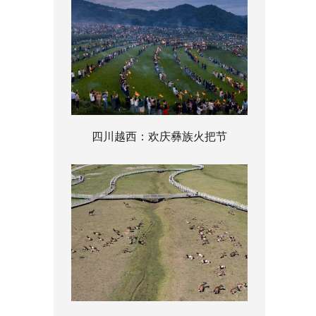
四川越西：欢庆彝族火把节