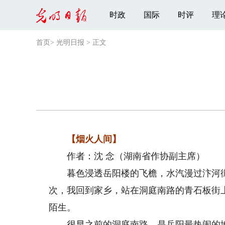
时政
国际
时评
理
首页
>
光明日报
>
正文
【烟火人间】
作者：沈 念（湖南省作协副主席）
暮色浸透岳阳楼的飞檐，水汽漫过汴河街
次，我回到家乡，站在洞庭南路的青石板街
陌生。
很早之前的洞庭南路，是岳阳最热闹的地