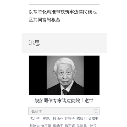
以常态化精准帮扶筑牢边疆民族地
区共同富裕根基
追思
舰船通信专家陆建勋院士逝世
沈之荃
崔崑
顾诵芬
苏哲子
陈毓川
吴咸中
戴汝为
刘玉清
李幼平
魏正耀
吴德馨
孙玉