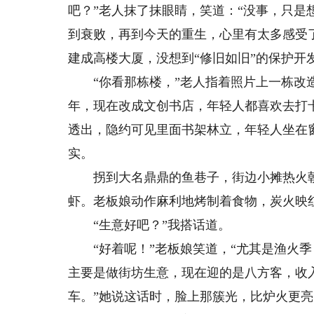
吧？”老人抹了抹眼睛，笑道：“没事，只是
到衰败，再到今天的重生，心里有太多感受
建成高楼大厦，没想到“修旧如旧”的保护开
“你看那栋楼，”老人指着照片上一栋改造
年，现在改成文创书店，年轻人都喜欢去打
透出，隐约可见里面书架林立，年轻人坐在
实。
拐到大名鼎鼎的鱼巷子，街边小摊热火朝
虾。老板娘动作麻利地烤制着食物，炭火映
“生意好吧？”我搭话道。
“好着呢！”老板娘笑道，“尤其是渔火季，
主要是做街坊生意，现在迎的是八方客，收
车。”她说这话时，脸上那簇光，比炉火更亮