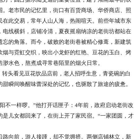
围。老市民的记忆里，街口有百货商场、华侨商店、照
民在此交易，常年人山人海，热闹喧天。前些年城市东
，电线横斜，店铺冷清，夏夜摇扇纳凉的老街坊都站在
遗忘的角落。而今，破败的老街巷被精心修葺，新建筑
炊烟与霓虹交织，映出小龙虾的红艳、豆花的玉白、烤
浩渺水色，熬煮成寻常巷陌里的烟火日常。
转头看见豆花饮品店前，老人招呼生意，青瓷碗的白
的甜瞬间唤醒味蕾深处的记忆，也驱散了旅途的疲惫。
不一样啰。”他打开话匣子：4年前，政府启动老街改
的是儿女都回来了，在街上开了家民宿。“一家团圆，才
路向前，游人接踵，却不觉拥挤。两侧店铺林立，新