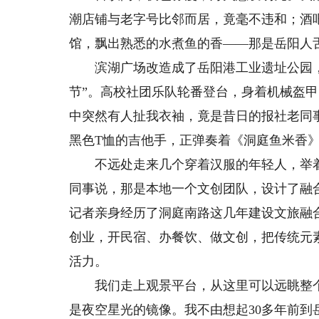
潮店铺与老字号比邻而居，竟毫不违和；酒
馆，飘出熟悉的水煮鱼的香——那是岳阳人
滨湖广场改造成了岳阳港工业遗址公园，搭
节”。高校社团乐队轮番登台，身着机械盔甲
中突然有人扯我衣袖，竟是昔日的报社老同
黑色T恤的吉他手，正弹奏着《洞庭鱼米香
不远处走来几个穿着汉服的年轻人，举着
同事说，那是本地一个文创团队，设计了融
记者亲身经历了洞庭南路这几年建设文旅融
创业，开民宿、办餐饮、做文创，把传统元
活力。
我们走上观景平台，从这里可以远眺整个洞
是夜空星光的镜像。我不由想起30多年前