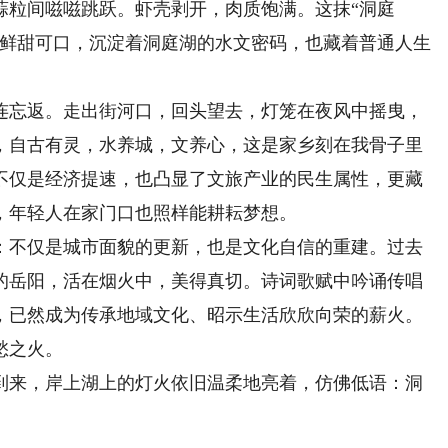
粒间嗞嗞跳跃。虾壳剥开，肉质饱满。这抹“洞庭
虾鲜甜可口，沉淀着洞庭湖的水文密码，也藏着普通人生
忘返。走出街河口，回头望去，灯笼在夜风中摇曳，
，自古有灵，水养城，文养心，这是家乡刻在我骨子里
不仅是经济提速，也凸显了文旅产业的民生属性，更藏
，年轻人在家门口也照样能耕耘梦想。
不仅是城市面貌的更新，也是文化自信的重建。过去
的岳阳，活在烟火中，美得真切。诗词歌赋中吟诵传唱
，已然成为传承地域文化、昭示生活欣欣向荣的薪火。
愁之火。
来，岸上湖上的灯火依旧温柔地亮着，仿佛低语：洞