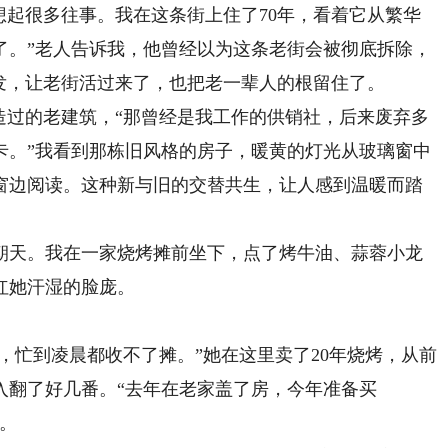
想起很多往事。我在这条街上住了70年，看着它从繁华
了。”老人告诉我，他曾经以为这条老街会被彻底拆除，
发，让老街活过来了，也把老一辈人的根留住了。
过的老建筑，“那曾经是我工作的供销社，后来废弃多
卡。”我看到那栋旧风格的房子，暖黄的灯光从玻璃窗中
窗边阅读。这种新与旧的交替共生，让人感到温暖而踏
天。我在一家烧烤摊前坐下，点了烤牛油、蒜蓉小龙
红她汗湿的脸庞。
忙到凌晨都收不了摊。”她在这里卖了20年烧烤，从前
入翻了好几番。“去年在老家盖了房，今年准备买
。