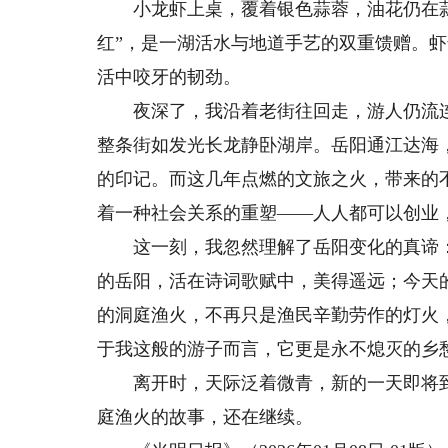
小龙虾上桌，覆着银色蒜蓉，油花仍在蒜
红”，是一湖活水与地道手艺的双重馈赠。
活中咬牙的韧劲。
夜深了，我沿着老街往回走，游人仍流连
整条街如发光长龙静卧湖岸。岳阳通江达海
的印记。而这几年点燃的文旅之火，带来的
着一种社会关系的重塑——人人都可以创业
这一刻，我忽然理解了岳阳变化的真谛：
的岳阳，活在诗词歌赋中，美得遥远；今天
的洞庭渔火，不再只是渔民辛勤劳作的灯火
于我这般的游子而言，它更是永不熄灭的乡
离开时，天际泛着微青，新的一天即将到
庭渔火的故事，还在继续。