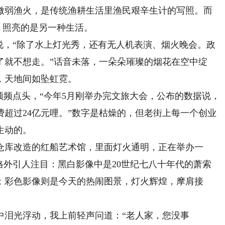
微弱渔火，是传统渔耕生活里渔民艰辛生计的写照。而
牌，照亮的是另一种生活。
，“除了水上灯光秀，还有无人机表演、烟火晚会。政
了就不想走。”话音未落，一朵朵璀璨的烟花在空中绽
，天地间如坠虹霓。
频点头，“今年5月刚举办完文旅大会，公布的数据说，
费超过24亿元哩。”数字是枯燥的，但老街上每一个创业
生动的。
库改造的红船艺术馆，里面灯火通明，正在举办一
格外引人注目：黑白影像中是20世纪七八十年代的萧索
；彩色影像则是今天的热闹图景，灯火辉煌，摩肩接
泪光浮动，我上前轻声问道：“老人家，您没事