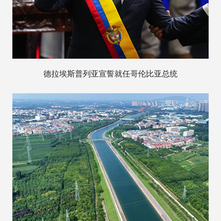
德拉埃斯普列亚宣誓就任哥伦比亚总统