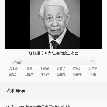
舰船通信专家陆建勋院士逝世
沈之荃
崔崑
顾诵芬
苏哲子
陈毓川
吴咸中
戴汝为
刘玉清
李幼平
魏正耀
吴德馨
孙玉
光明导读