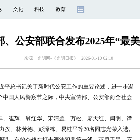
论
文化
科技
教育
、公安部联合发布2025年“最
来源：
光明网-《光明日报》
2026-01-10 02:10
近平总书记关于新时代公安工作的重要论述，进一步凝
个中国人民警察节之际，中央宣传部、公安部向全社会
、崔辉、翁红华、宋清罡、万松、廖天红、闫明、谭
力孜、林芳德、彭泽栋、易桂平等20名同志光荣入选。
严明，有的奋战在打击违法犯罪第一线，英勇无畏、不