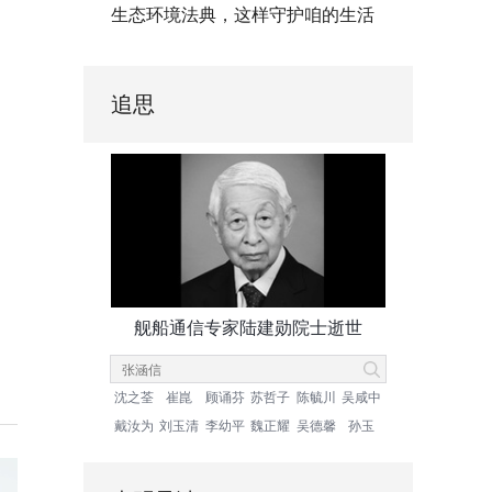
生态环境法典，这样守护咱的生活
追思
舰船通信专家陆建勋院士逝世
沈之荃
崔崑
顾诵芬
苏哲子
陈毓川
吴咸中
戴汝为
刘玉清
李幼平
魏正耀
吴德馨
孙玉