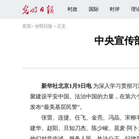
时政
国际
时评
理
首页
>
光明日报
>
正文
中央宣传部
新华社北京1月9日电
为深入学习贯彻习
聚建设平安中国、法治中国的力量，在第六
发布“最美基层民警”。
张雷、连捷、任飞、金亮、冯晶、宋柳丰
建华、赵阳、旦知刀杰、陈少峻、居麦·阿卜
他们对党忠诚、服务人民、执法公正、纪律