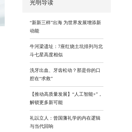
光明导读
“新新三样”出海 为世界发展增添新
动能
牛河梁遗址：7座红烧土坑排列与北
斗七星高度相似
洗牙出血、牙齿松动？那是你的口
腔在“求救”
【推动高质量发展】“人工智能+”，
解锁更多新可能
礼以立人：曾国藩礼学的内在逻辑
与当代回响