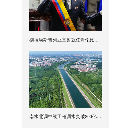
德拉埃斯普列亚宣誓就任哥伦比亚总统
南水北调中线工程调水突破800亿立方米