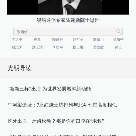
舰船通信专家陆建勋院士逝世
沈之荃
崔崑
顾诵芬
苏哲子
陈毓川
吴咸中
戴汝为
刘玉清
李幼平
魏正耀
吴德馨
孙玉
光明导读
“新新三样”出海 为世界发展增添新动能
牛河梁遗址：7座红烧土坑排列与北斗七星高度相似
洗牙出血、牙齿松动？那是你的口腔在“求救”