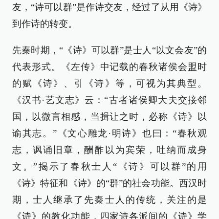
友，“诗可以群”是作诗交友，经过了从用《诗》
到作诗的转变。
先秦时期，“《诗》可以群”是士人“以文会友”的
代表形式。《左传》中记载的春秋诸侯会盟时
的赋《诗》、引《诗》等，可视为其典型。
《汉书·艺文志》云：“古者诸侯卿大夫交接邻
国，以微言相感，当揖让之时，必称《诗》以
谕其志。”《文心雕龙·明诗》也曰：“春秋观
志，讽诵旧章，酬酢以为宾荣，吐纳而成身
文。”揭示了春秋士人“《诗》可以群”的用
《诗》特征和《诗》的“群”的社会功能。西汉时
期，士人继承了先秦士人的传统，关注的是
《诗》的教化功能，四家诗各派间的《诗》学