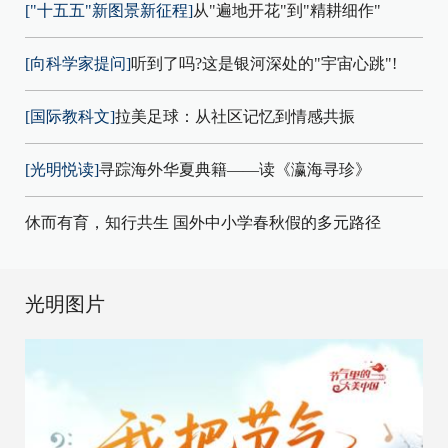
["十五五"新图景新征程]
从"遍地开花"到"精耕细作"
[向科学家提问]
听到了吗?这是银河深处的"宇宙心跳"!
[国际教科文]
拉美足球：从社区记忆到情感共振
[光明悦读]
寻踪海外华夏典籍——读《瀛海寻珍》
休而有育，知行共生 国外中小学春秋假的多元路径
光明图片