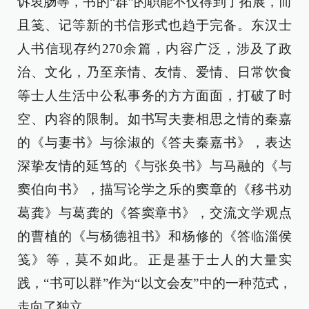
诉衷肠等，书的“群”的职能不仅得到了拓展，而
且笺、记等新的书信形式也趋于完备。东汉士
人书信现存约270余篇，内容广泛，涉及了政
治、文化，乃至亲情、友情、爱情、日常饮食
等士人生活中公私事务的方方面面，打破了时
空、内容的限制。如书写夫妻相思之情的秦嘉
的《与妻书》与徐淑的《答夫秦嘉书》，表达
深挚友情的延笃的《与张奂书》与马融的《与
窦伯向书》，描写论学之乐的窦章的《移书劝
葛龚》与葛龚的《答窦章书》，交流文学观点
的曹植的《与杨德祖书》和杨修的《答临淄侯
笺》等，莫不如此。正是基于士人的大量实
践，“书可以群”作为“以文会友”中的一种范式，
走向了独立。