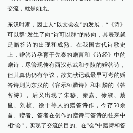
交流，就是如此。
东汉时期，因士人“以文会友”的发展，“《诗》
可以群”发生了向“诗可以群”的转向，其表现就
是赠答诗的出现和成熟。在我国古代诗歌史
上，赠答诗孕育于先秦的赠言和《诗经》中的
赠诗，尽管现传有西汉苏武和李陵的赠答诗，
但其真伪仍有争议，故文献记载最早可考的赠
答诗则为东汉的《客示桓麟诗》和桓麟的《答
客诗》。后又出现了朱穆、秦嘉、徐淑、蔡
邕、刘桢、徐干等人的赠答诗作，今存50余
首。赠者、答者在创作的赠诗与答诗的往来中
相“会”，实现了交流的目的。在“会”中赠诗和答