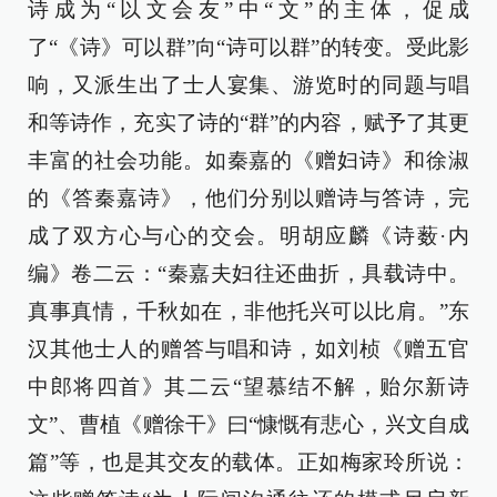
诗成为“以文会友”中“文”的主体，促成
了“《诗》可以群”向“诗可以群”的转变。受此影
响，又派生出了士人宴集、游览时的同题与唱
和等诗作，充实了诗的“群”的内容，赋予了其更
丰富的社会功能。如秦嘉的《赠妇诗》和徐淑
的《答秦嘉诗》，他们分别以赠诗与答诗，完
成了双方心与心的交会。明胡应麟《诗薮·内
编》卷二云：“秦嘉夫妇往还曲折，具载诗中。
真事真情，千秋如在，非他托兴可以比肩。”东
汉其他士人的赠答与唱和诗，如刘桢《赠五官
中郎将四首》其二云“望慕结不解，贻尔新诗
文”、曹植《赠徐干》曰“慷慨有悲心，兴文自成
篇”等，也是其交友的载体。正如梅家玲所说：