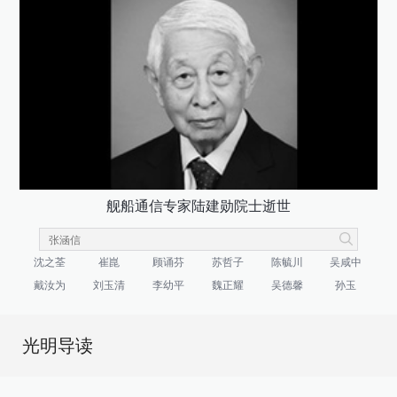
舰船通信专家陆建勋院士逝世
沈之荃
崔崑
顾诵芬
苏哲子
陈毓川
吴咸中
戴汝为
刘玉清
李幼平
魏正耀
吴德馨
孙玉
光明导读