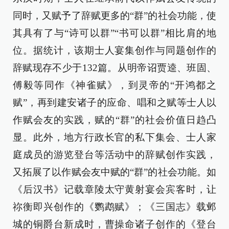
同时，又赋予了辞赋更多的“群”的社会功能，使
其具有了与“诗可以群”“书可以群”相比肩的地
位。据统计，该期士人宴集创作与同题创作的
辞赋现存不少于132篇。从明帝诏贾逵、班固、
傅毅等同作《神雀赋》，到灵帝的“开鸿都之
赋”，再到建安诸子的应命、唱和之赋等士人以
作赋会友的实践，赋的“群”的社会价值日趋凸
显。此外，地方行政长官的私下集会、士人家
庭成员的游览登台等活动中的辞赋创作实践，
又拓展了以作赋会友中赋的“群”的社会功能。如
《后汉书》记载章陵太守黄射宴会宾客时，让
祢衡即兴创作的《鹦鹉赋》；《三国志》载邺
城的铜爵台新成时，曹操命诸子创作的《登台