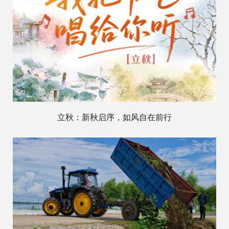
立秋：新秋启序，如风自在前行