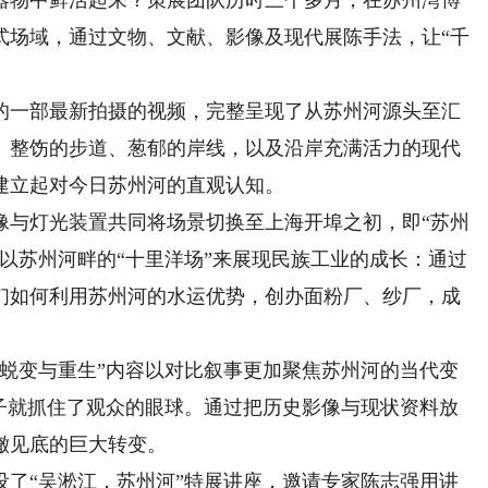
物中鲜活起来？策展团队历时三个多月，在苏州湾博
浸式场域，通过文物、文献、影像及现代展陈手法，让“千
一部最新拍摄的视频，完整呈现了从苏州河源头至汇
水、整饬的步道、葱郁的岸线，以及沿岸充满活力的现代
建立起对今日苏州河的直观认知。
与灯光装置共同将场景切换至上海开埠之初，即“苏州
以苏州河畔的“十里洋场”来展现民族工业的成长：通过
们如何利用苏州河的水运优势，创办面粉厂、纱厂，成
变与重生”内容以对比叙事更加聚焦苏州河的当代变
下子就抓住了观众的眼球。通过把历史影像与现状资料放
澈见底的巨大转变。
“吴淞江，苏州河”特展讲座，邀请专家陈志强用讲