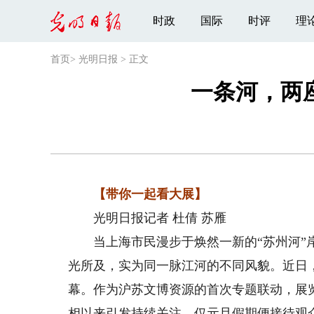
时政
国际
时评
理
首页
>
光明日报
>
正文
一条河，两
【带你一起看大展】
光明日报记者 杜倩 苏雁
当上海市民漫步于焕然一新的“苏州河”岸
光所及，实为同一脉江河的不同风貌。近日，
幕。作为沪苏文博资源的首次专题联动，展览
相以来引发持续关注，仅元旦假期便接待观众