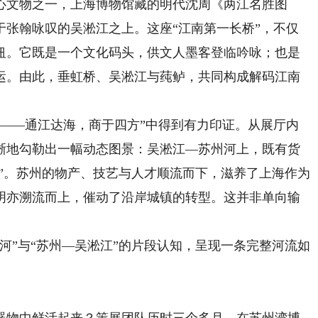
心文物之一，上海博物馆藏的明代沈周《两江名胜图
于张翰咏叹的吴淞江之上。这座“江南第一长桥”，不仅
纽。它既是一个文化码头，供文人墨客登临吟咏；也是
运。由此，垂虹桥、吴淞江与莼鲈，共同构成解码江南
—通江达海，商于四方”中得到有力印证。从展厅内
晰地勾勒出一幅动态图景：吴淞江—苏州河上，既有货
船”。苏州的物产、技艺与人才顺流而下，滋养了上海作为
明亦溯流而上，催动了沿岸城镇的转型。这并非单向输
”与“苏州—吴淞江”的片段认知，呈现一条完整河流如