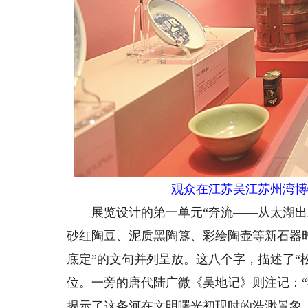
观众在江苏吴江苏州湾博
展览设计的第一单元“奔流——从太湖出发
砂红陶豆、泥质黑陶簋、彩绘陶壶等新石器时
底定”的文句并列呈放。这八个字，描述了“
位。一旁的唐代陆广微《吴地记》则注记：
揭示了这条河在文明曙光初现时的浩渺景象