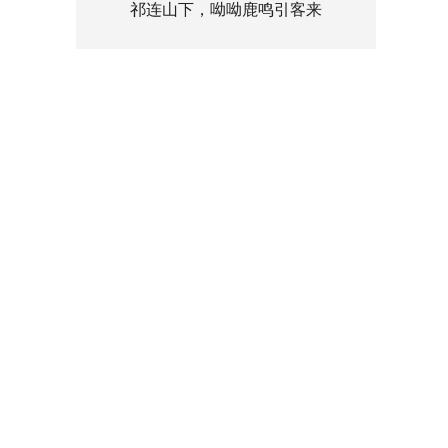
祁连山下，呦呦鹿鸣引客来