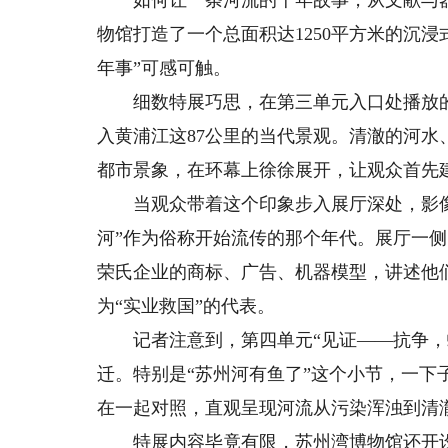
如何让一条河流的千年故事，从文献与器
物馆打造了一个总面积达1250平方米的沉
年事”可感可触。
细数特展巧思，在第三单元入口处播放的
入黄浦江这87公里的当代景观。清澈的河
都市景象，在环幕上徐徐展开，让观众首先
当观众带着这个印象步入展厅深处，影像
河”作为俗称开始流传的那个年代。展厅一侧
荣氏企业的商标、广告、机器模型，讲述他
为“实业救国”的代表。
记者注意到，第四单元“见证——抗争，蜕
迁。特别是“苏州河有鱼了”这个小节，一
在一起对照，直观呈现河流从污染浑浊到清
特展内容毕竟有限，苏州湾博物馆还开设了