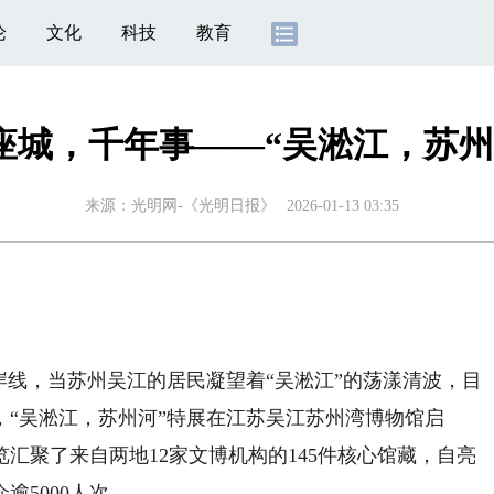
论
文化
科技
教育
座城，千年事——“吴淞江，苏州
来源：
光明网-《光明日报》
2026-01-13 03:35
线，当苏州吴江的居民凝望着“吴淞江”的荡漾清波，目
“吴淞江，苏州河”特展在江苏吴江苏州湾博物馆启
汇聚了来自两地12家文博机构的145件核心馆藏，自亮
逾5000人次。