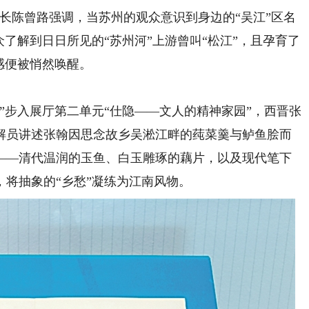
长陈曾路强调，当苏州的观众意识到身边的“吴江”区名
众了解到日日所见的“苏州河”上游曾叫“松江”，且孕育了
感便被悄然唤醒。
步入展厅第二单元“仕隐——文人的精神家园”，西晋张
解员讲述张翰因思念故乡吴淞江畔的莼菜羹与鲈鱼脍而
——清代温润的玉鱼、白玉雕琢的藕片，以及现代笔下
将抽象的“乡愁”凝练为江南风物。