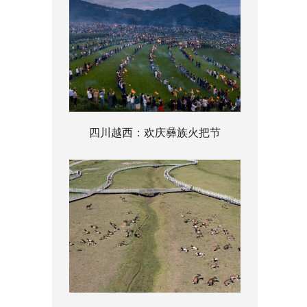
四川越西：欢庆彝族火把节