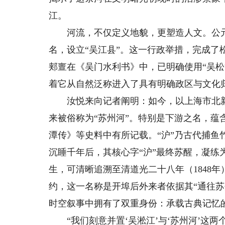
江。
河流，不仅定义地貌，更塑造人文。公元9
名，设立“吴江县”。这一行政举措，完成
郏亶在《吴门水利书》中，已明确使用“吴松
着它从自然泛称进入了具有明确政区与文化归
汝悦来向记者阐明：如今，以上海市北新
来被俗称为“苏州河”。特别是下游之名，蕴
潭传》等史料中有所记载。“沪”乃古代捕
沉睡千年后，其核心字“沪”最终苏醒，凝练为
生，可清晰追溯至清道光二十八年（1848
约，这一名称是开埠后外来者依据其“通往
时空叙事中拥有了双重身份：承载古典记忆的
“我们刻意并置‘吴淞江’与‘苏州河’这两