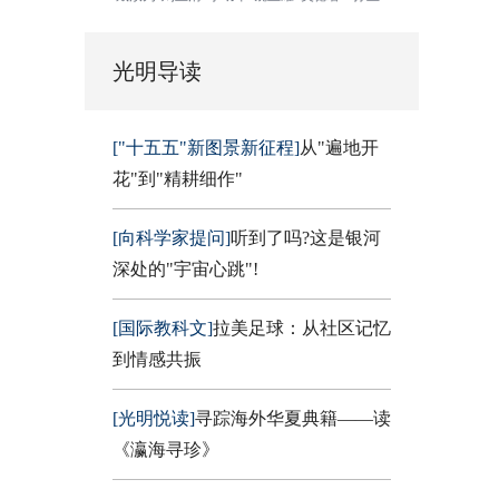
光明导读
["十五五"新图景新征程]
从"遍地开
花"到"精耕细作"
[向科学家提问]
听到了吗?这是银河
深处的"宇宙心跳"!
[国际教科文]
拉美足球：从社区记忆
到情感共振
[光明悦读]
寻踪海外华夏典籍——读
《瀛海寻珍》