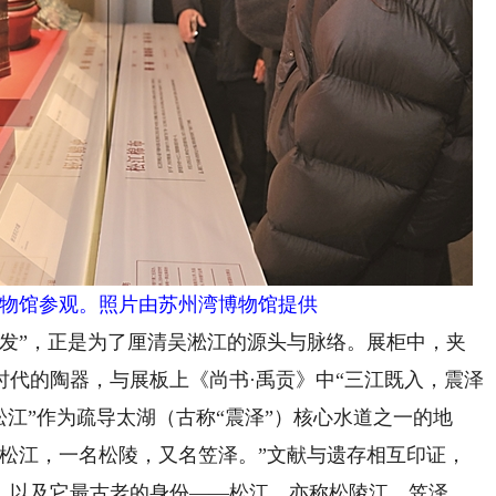
物馆参观。照片由苏州湾博物馆提供
”，正是为了厘清吴淞江的源头与脉络。展柜中，夹
代的陶器，与展板上《尚书·禹贡》中“三江既入，震泽
松江”作为疏导太湖（古称“震泽”）核心水道之一的地
“松江，一名松陵，又名笠泽。”文献与遗存相互印证，
，以及它最古老的身份——松江，亦称松陵江、笠泽