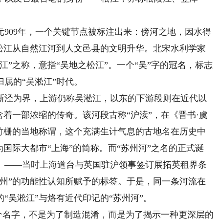
09年，一个关键节点被标注出来：傍河之地，因水得
了松江从自然江河到人文邑县的文明升华。北宋水利学家
江”之称，意指“吴地之松江”。一个“吴”字的冠名，标志
属的“吴淞江”时代。
泾为界，上游仍称吴淞江，以东的下游段则在近代以
含着一部浓缩的传奇。该河段古称“沪渎”，在《晋书·虞
鱼竹栅的当地称谓，这个充满生计气息的古地名在历史中
国际大都市“上海”的简称。而“苏州河”之名的正式诞
年）——当时上海道台与英国驻沪领事签订展拓英租界条
苏州”的功能性认知所赋予的标签。于是，同一条河流在
“吴淞江”与烙有近代印记的“苏州河”。
个名字，不是为了制造混淆，而是为了揭示一种更深层的