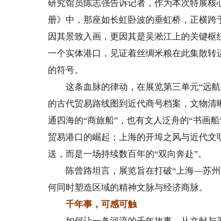
研究馆员陈志强告诉记者，作为本次特展核
册》中，那座如长虹卧波的垂虹桥，正横跨
因其景致入画，更因其是吴淞江上的关键枢
一个实体港口，见证着丝绸米粮在此集散转
的符号。
这条血脉的律动，在展览第三单元“远航—
的古代贸易路线图到近代商号档案，文物清
通四海的“商旅船”，也有文人泛舟的“书画
贸易港口的崛起；上海的开埠之风与近代文
送，而是一场持续数百年的“双向奔赴”。
陈曾路坦言，展览旨在打破“上海—苏州河
何同时塑造区域的精神文脉与经济商脉。
千年事，可感可触