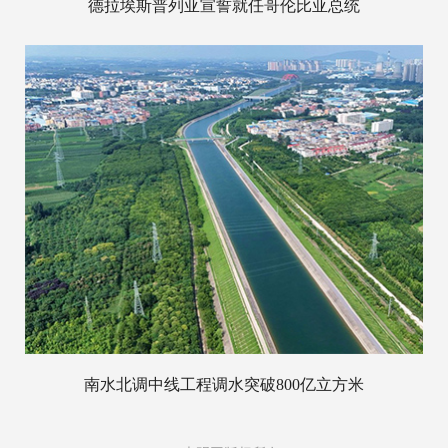
德拉埃斯普列亚宣誓就任哥伦比亚总统
南水北调中线工程调水突破800亿立方米