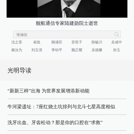
舰船通信专家陆建勋院士逝世
沈之荃
崔崑
顾诵芬
苏哲子
陈毓川
吴咸中
戴汝为
刘玉清
李幼平
魏正耀
吴德馨
孙玉
光明导读
“新新三样”出海 为世界发展增添新动能
牛河梁遗址：7座红烧土坑排列与北斗七星高度相似
洗牙出血、牙齿松动？那是你的口腔在“求救”