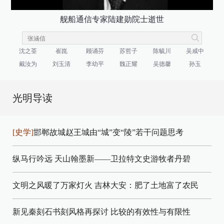
舰船通信专家陆建勋院士逝世
沈之荃
崔崑
顾诵芬
苏哲子
陈毓川
吴咸中
戴汝为
刘玉清
李幼平
魏正耀
吴德馨
孙玉
光明导读
[史学]
邯郸故城赵王城由“城”变“陵”若干问题思考
纵马行吟远 天山翰墨新——卫拉特文史游牧者丹碧
文明之风暖了万家灯火
吉林大安：肥了土地富了农民
新见秦刻石书刻风格再探讨
比较的有效性与有限性