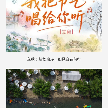
立秋：新秋启序，如风自在前行