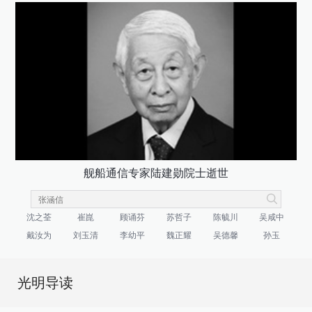
舰船通信专家陆建勋院士逝世
沈之荃
崔崑
顾诵芬
苏哲子
陈毓川
吴咸中
戴汝为
刘玉清
李幼平
魏正耀
吴德馨
孙玉
光明导读