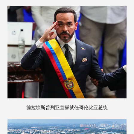
德拉埃斯普列亚宣誓就任哥伦比亚总统