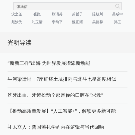
沈之荃
崔崑
顾诵芬
苏哲子
陈毓川
吴咸中
戴汝为
刘玉清
李幼平
魏正耀
吴德馨
孙玉
光明导读
“新新三样”出海 为世界发展增添新动能
牛河梁遗址：7座红烧土坑排列与北斗七星高度相似
洗牙出血、牙齿松动？那是你的口腔在“求救”
【推动高质量发展】“人工智能+”，解锁更多新可能
礼以立人：曾国藩礼学的内在逻辑与当代回响