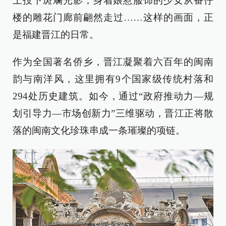
上投下斑斓光影；身着娘惹服饰的少女从番仔
楼的雕花门廊前翩然走过……这样的画面，正
是福建晋江的日常。
作为全国著名侨乡，晋江凝聚着六百年的闽南
韵与南洋风，这里拥有9个国家级传统村落和
294处历史建筑。如今，通过“政府推动力—规
划引导力—市场创新力”三维驱动，晋江正将散
落的闽南文化珍珠串成一条璀璨的项链。