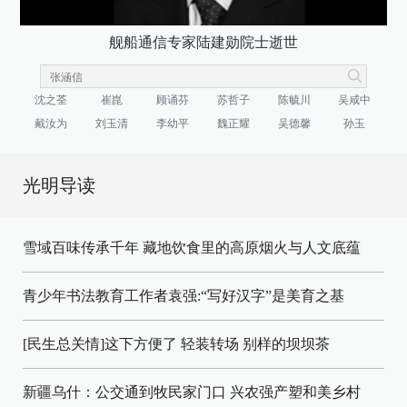
舰船通信专家陆建勋院士逝世
沈之荃
崔崑
顾诵芬
苏哲子
陈毓川
吴咸中
戴汝为
刘玉清
李幼平
魏正耀
吴德馨
孙玉
光明导读
雪域百味传承千年 藏地饮食里的高原烟火与人文底蕴
青少年书法教育工作者袁强:“写好汉字”是美育之基
[民生总关情]这下方便了
轻装转场
别样的坝坝茶
新疆乌什：公交通到牧民家门口
兴农强产塑和美乡村