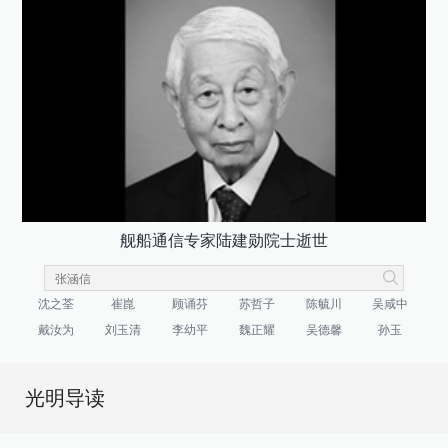
舰船通信专家陆建勋院士逝世
沈之荃
崔崑
顾诵芬
苏哲子
陈毓川
吴咸中
戴汝为
刘玉清
李幼平
魏正耀
吴德馨
孙玉
光明导读