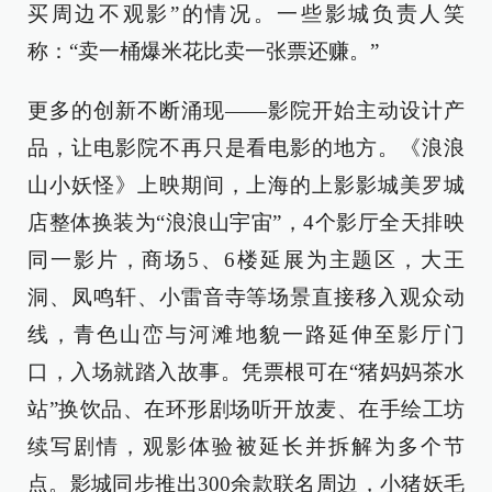
买周边不观影”的情况。一些影城负责人笑
称：“卖一桶爆米花比卖一张票还赚。”
更多的创新不断涌现——影院开始主动设计产
品，让电影院不再只是看电影的地方。《浪浪
山小妖怪》上映期间，上海的上影影城美罗城
店整体换装为“浪浪山宇宙”，4个影厅全天排映
同一影片，商场5、6楼延展为主题区，大王
洞、凤鸣轩、小雷音寺等场景直接移入观众动
线，青色山峦与河滩地貌一路延伸至影厅门
口，入场就踏入故事。凭票根可在“猪妈妈茶水
站”换饮品、在环形剧场听开放麦、在手绘工坊
续写剧情，观影体验被延长并拆解为多个节
点。影城同步推出300余款联名周边，小猪妖毛