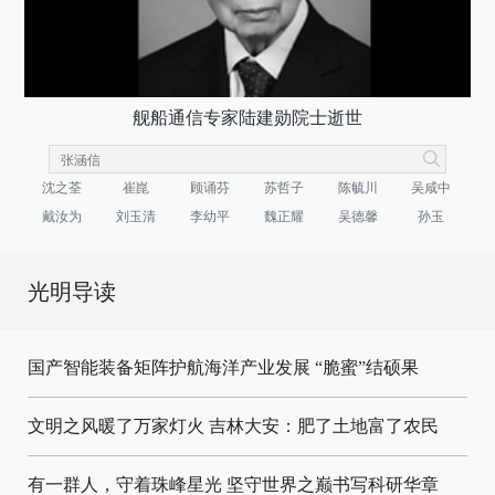
舰船通信专家陆建勋院士逝世
沈之荃
崔崑
顾诵芬
苏哲子
陈毓川
吴咸中
戴汝为
刘玉清
李幼平
魏正耀
吴德馨
孙玉
光明导读
国产智能装备矩阵护航海洋产业发展
“脆蜜”结硕果
文明之风暖了万家灯火
吉林大安：肥了土地富了农民
有一群人，守着珠峰星光
坚守世界之巅书写科研华章