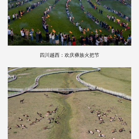
四川越西：欢庆彝族火把节