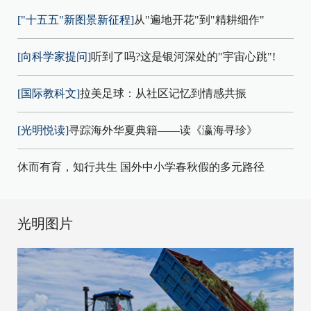
["十五五"新图景新征程]
从"遍地开花"到"精耕细作"
[向科学家提问]
听到了吗?这是银河深处的"宇宙心跳"!
[国际教科文]
拉美足球：从社区记忆到情感共振
[光明悦读]
寻踪海外华夏典籍——读《瀛海寻珍》
休而有育，知行共生 国外中小学春秋假的多元路径
光明图片