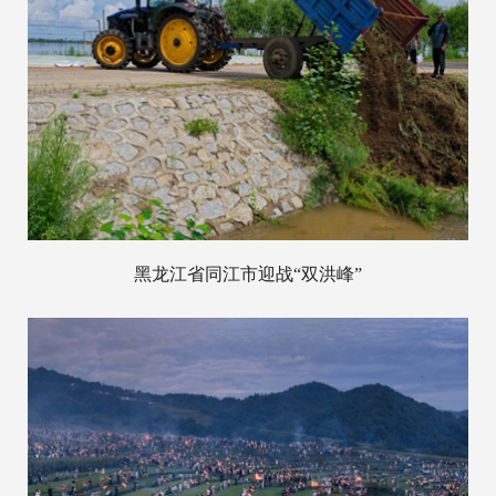
黑龙江省同江市迎战“双洪峰”