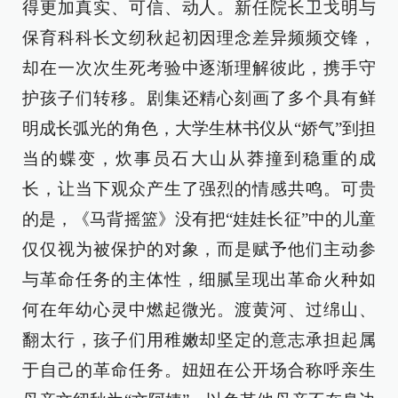
得更加真实、可信、动人。新任院长卫戈明与
保育科科长文纫秋起初因理念差异频频交锋，
却在一次次生死考验中逐渐理解彼此，携手守
护孩子们转移。剧集还精心刻画了多个具有鲜
明成长弧光的角色，大学生林书仪从“娇气”到担
当的蝶变，炊事员石大山从莽撞到稳重的成
长，让当下观众产生了强烈的情感共鸣。可贵
的是，《马背摇篮》没有把“娃娃长征”中的儿童
仅仅视为被保护的对象，而是赋予他们主动参
与革命任务的主体性，细腻呈现出革命火种如
何在年幼心灵中燃起微光。渡黄河、过绵山、
翻太行，孩子们用稚嫩却坚定的意志承担起属
于自己的革命任务。妞妞在公开场合称呼亲生