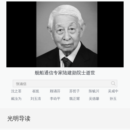
舰船通信专家陆建勋院士逝世
沈之荃
崔崑
顾诵芬
苏哲子
陈毓川
吴咸中
戴汝为
刘玉清
李幼平
魏正耀
吴德馨
孙玉
光明导读