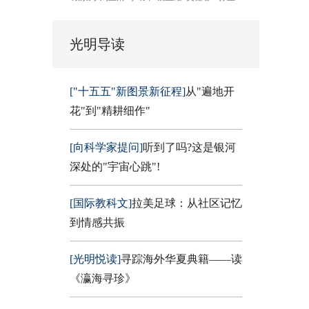
光明导读
["十五五"新图景新征程]
从"遍地开
花"到"精耕细作"
[向科学家提问]
听到了吗?这是银河
深处的"宇宙心跳"!
[国际教科文]
拉美足球：从社区记忆
到情感共振
[光明悦读]
寻踪海外华夏典籍——读
《瀛海寻珍》