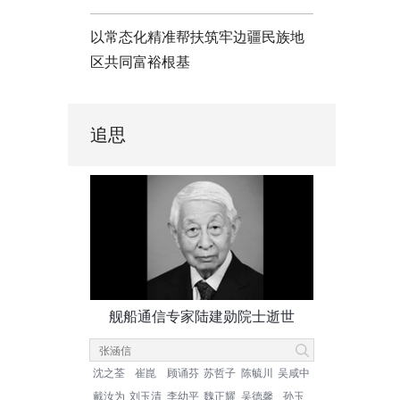
以常态化精准帮扶筑牢边疆民族地
区共同富裕根基
追思
舰船通信专家陆建勋院士逝世
沈之荃
崔崑
顾诵芬
苏哲子
陈毓川
吴咸中
戴汝为
刘玉清
李幼平
魏正耀
吴德馨
孙玉