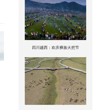
四川越西：欢庆彝族火把节