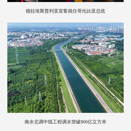
德拉埃斯普列亚宣誓就任哥伦比亚总统
南水北调中线工程调水突破800亿立方米