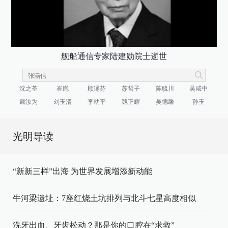
舰船通信专家陆建勋院士逝世
沈之荃
崔崑
顾诵芬
苏哲子
陈毓川
吴咸中
戴汝为
刘玉清
李幼平
魏正耀
吴德馨
孙玉
光明导读
“新新三样”出海 为世界发展增添新动能
牛河梁遗址：7座红烧土坑排列与北斗七星高度相似
洗牙出血、牙齿松动？那是你的口腔在“求救”