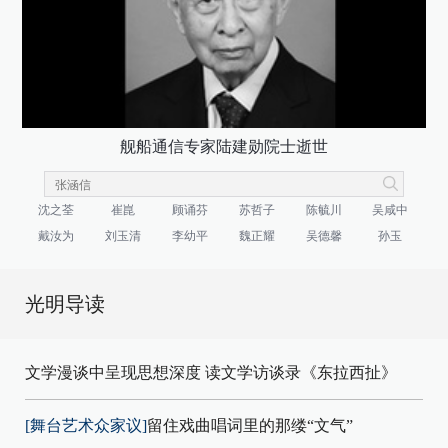
舰船通信专家陆建勋院士逝世
沈之荃
崔崑
顾诵芬
苏哲子
陈毓川
吴咸中
戴汝为
刘玉清
李幼平
魏正耀
吴德馨
孙玉
光明导读
文学漫谈中呈现思想深度 读文学访谈录《东拉西扯》
[舞台艺术众家议]
留住戏曲唱词里的那缕“文气”