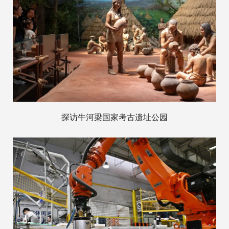
探访牛河梁国家考古遗址公园