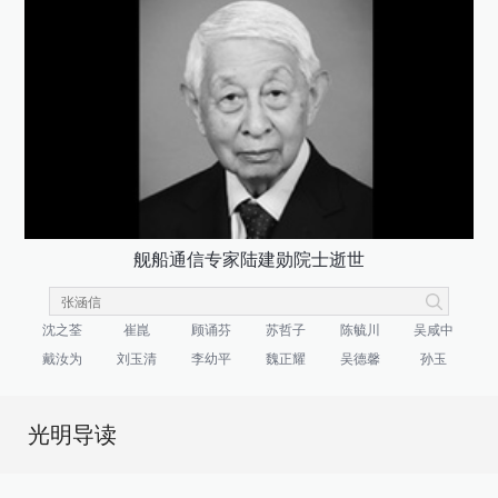
舰船通信专家陆建勋院士逝世
沈之荃
崔崑
顾诵芬
苏哲子
陈毓川
吴咸中
戴汝为
刘玉清
李幼平
魏正耀
吴德馨
孙玉
光明导读