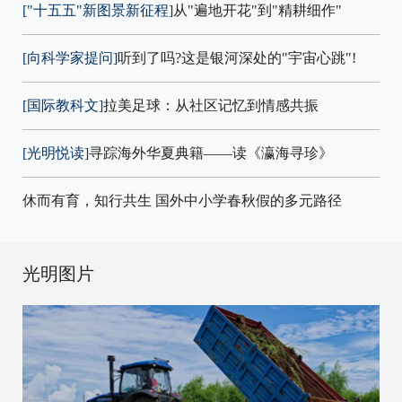
["十五五"新图景新征程]
从"遍地开花"到"精耕细作"
[向科学家提问]
听到了吗?这是银河深处的"宇宙心跳"!
[国际教科文]
拉美足球：从社区记忆到情感共振
[光明悦读]
寻踪海外华夏典籍——读《瀛海寻珍》
休而有育，知行共生 国外中小学春秋假的多元路径
光明图片