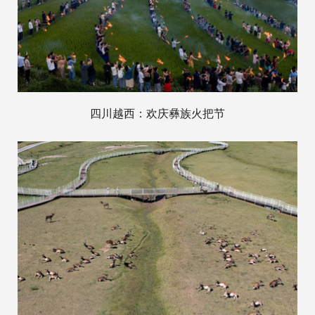
四川越西：欢庆彝族火把节