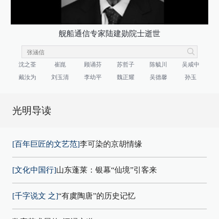
舰船通信专家陆建勋院士逝世
沈之荃
崔崑
顾诵芬
苏哲子
陈毓川
吴咸中
戴汝为
刘玉清
李幼平
魏正耀
吴德馨
孙玉
光明导读
[百年巨匠的文艺范]
李可染的京胡情缘
[文化中国行]
山东蓬莱：银幕“仙境”引客来
[千字说文 之]
“有虞陶唐”的历史记忆