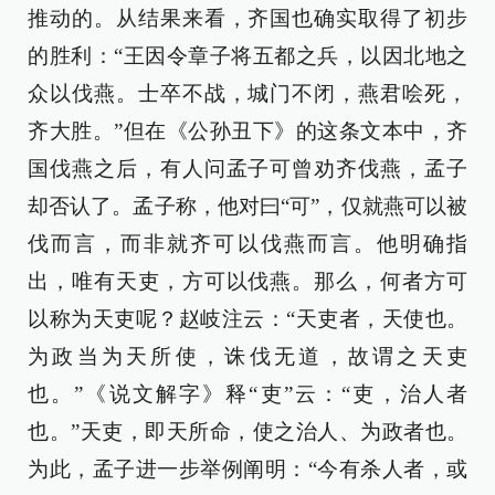
推动的。从结果来看，齐国也确实取得了初步
的胜利：“王因令章子将五都之兵，以因北地之
众以伐燕。士卒不战，城门不闭，燕君哙死，
齐大胜。”但在《公孙丑下》的这条文本中，齐
国伐燕之后，有人问孟子可曾劝齐伐燕，孟子
却否认了。孟子称，他对曰“可”，仅就燕可以被
伐而言，而非就齐可以伐燕而言。他明确指
出，唯有天吏，方可以伐燕。那么，何者方可
以称为天吏呢？赵岐注云：“天吏者，天使也。
为政当为天所使，诛伐无道，故谓之天吏
也。”《说文解字》释“吏”云：“吏，治人者
也。”天吏，即天所命，使之治人、为政者也。
为此，孟子进一步举例阐明：“今有杀人者，或