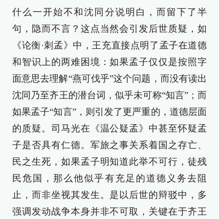
什么一开始不和沈同分说明白，而留下了半
句，隐而不言？这点当然会引发后世质疑，如
《论衡·刺孟》中，王充直接点明了孟子在道德
和智识上的两难困境：如果孟子仅仅是按照字
面意思去理解“燕可伐乎”这个问题，而没有读出
沈同乃至齐王的潜台词，似乎未可称“知言”；而
如果孟子“知言”，则引发了更严重的，道德层面
的质疑。司马光在《温公疑孟》中甚至怀疑孟
子是否具有仁德。军旅之事关系着国之存亡、
民之生死，如果孟子明知道此举不可行，徒残
民危国，那么他似乎有充足的道德义务去阻
止，而非坐视其发生。是以后世的辩驳中，多
强调发动战争本身并非不可取，关键在于齐王