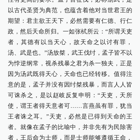
以古代圣贤为典范，也蕴含着他对当世君王的
期望：君主欲王天下，必然需要有仁德、行仁
政，然后天命所归。一如张栻所云：“所谓天吏
者，其德有以当天心，故天命之以讨有罪，
汤、武是也。”汤放桀，武王伐纣，孟子皆不以
为悖逆纲常，视杀残暴之君为杀一独夫，正是
因为汤武既得天心，天命也已经转移。值得注
意的是，孟子并没有因纣桀残暴，而言人人皆
可诛杀之，是以赵岐反复申明：“天吏，天所
使，谓王者得天意者可……言燕虽有罪，犹当
王者诛之耳。”天吏，必然是已得到天命的王
者。就像在孟子的比喻中，并非先有为民除害
者，王后命为士师，而是士师能够遵循王命，