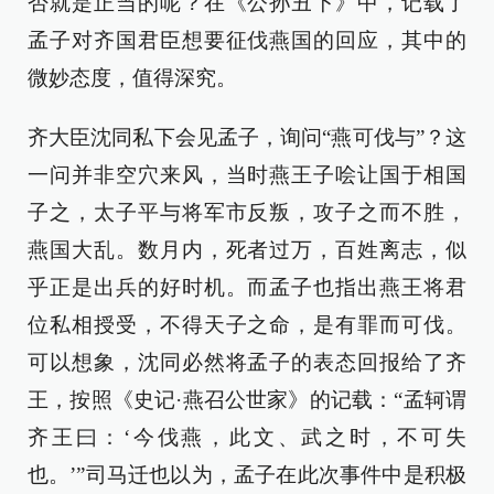
否就是正当的呢？在《公孙丑下》中，记载了
孟子对齐国君臣想要征伐燕国的回应，其中的
微妙态度，值得深究。
齐大臣沈同私下会见孟子，询问“燕可伐与”？这
一问并非空穴来风，当时燕王子哙让国于相国
子之，太子平与将军市反叛，攻子之而不胜，
燕国大乱。数月内，死者过万，百姓离志，似
乎正是出兵的好时机。而孟子也指出燕王将君
位私相授受，不得天子之命，是有罪而可伐。
可以想象，沈同必然将孟子的表态回报给了齐
王，按照《史记·燕召公世家》的记载：“孟轲谓
齐王曰：‘今伐燕，此文、武之时，不可失
也。’”司马迁也以为，孟子在此次事件中是积极