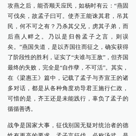
攻燕之后，能否顺天应民，如杨时有云：“燕固
可伐矣，故孟子曰可。使齐王能诛其君，吊其
民，何不可之有？乃杀其父兄，虏其子弟，而
后燕人畔之。乃以是归咎孟子之言，则误
矣。”燕国失道，是以齐国往而征之，确实获得
了阶段性的胜利，证实了“夫谁与王敌”，但齐国
最终的失败，完全是“自作孽，不可活”。其实，
在《梁惠王》篇中，记载了孟子与齐宣王的诸
多对话，都是从各种角度劝导君王施行仁政，
可惜的是，齐王还是未能践行，辜负了孟子的
循循善诱。
战争是国家大事，征伐别国无疑对统治者的德
性有更高的要求。孟子言征伐，必称汤武，是