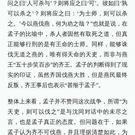
问之曰‘人可杀与’？则将应之曰‘可’。彼如曰‘孰
可以杀之’？则将应之曰：‘为士师，则可以杀
之。’今以燕伐燕，何为劝之哉？”也就是说，在
孟子的比喻中，杀人者固然有取死之道，但真
正能够行刑的是有王命的士师。同样，能够诛
伐无道之燕的，唯有得天命的天吏，而非与燕
王“五十步笑百步”的齐王。孟子的判断得到了现
实的印证，虽然齐国伐燕大胜，但是燕民最终
反叛，齐王事后也表示“甚惭于孟子”。
整体上来看，孟子并不赞同这次战争，所谓“为
天吏，则可以伐之”是与沈同对话中的未尽之
言，也是孟子真正的态度。但问题在于，如果
孟子认为齐不可伐燕，并且理据清楚如此，为