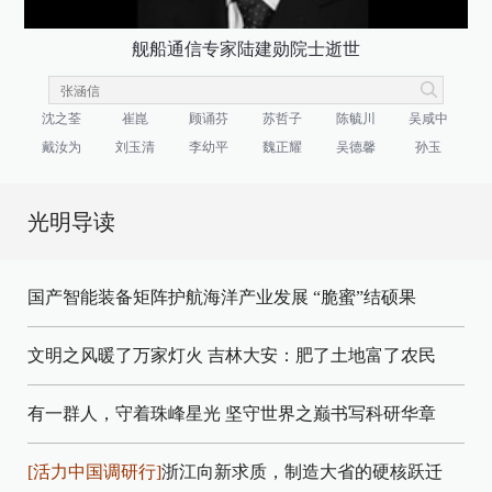
舰船通信专家陆建勋院士逝世
沈之荃
崔崑
顾诵芬
苏哲子
陈毓川
吴咸中
戴汝为
刘玉清
李幼平
魏正耀
吴德馨
孙玉
光明导读
国产智能装备矩阵护航海洋产业发展
“脆蜜”结硕果
文明之风暖了万家灯火
吉林大安：肥了土地富了农民
有一群人，守着珠峰星光
坚守世界之巅书写科研华章
[活力中国调研行]
浙江向新求质，制造大省的硬核跃迁