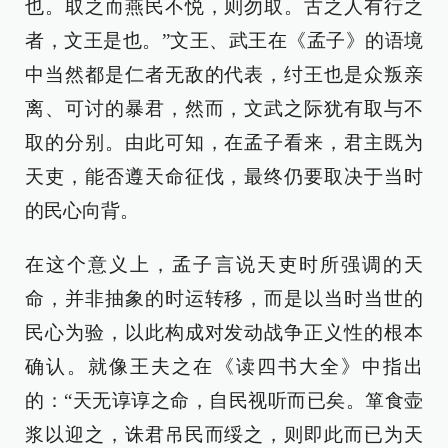
也。取之而燕民不悦，则勿取。古之人有行之
者，文王是也。”文王、武王在《孟子》的语境
中当然都是仁者无敌的代表，纣王也是众叛亲
离、可讨的暴君，然而，文武之际犹有取与不
取的分别。由此可知，在孟子看来，君主既为
天吏，能否遵天命征伐，最终仍要取决于当时
的民心向背。
在这个意义上，孟子言说天吏时所强调的天
命，并非抽象的时运转移，而是以当时当世的
民心为验，以此构成对发动战争正义性的根本
确认。就像王夫之在《读四书大全》中指出
的：“天无谆谆之命，自民视听而已矣。箪食壶
浆以迎之，诛君吊民而绥之，则即此而已为天