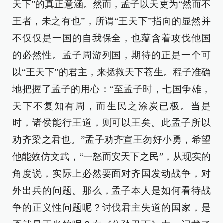
天下”的真正意涵。然而，孟子以天吏为“然而不
王者，未之有也”，所谓“王天下”指向的显然并
不仅仅是一国的自我保全，也蕴含着攻伐他国
的必然性。孟子周游列国，期待的正是一个可
以“王天下”的君主，来拯救天下苍生。程子准确
地把握了孟子的用心：“至孟子时，七国争雄，
天下不复知有周，而生民之涂炭已极。当是
时，诸侯能行王道，则可以王矣。此孟子所以
劝齐梁之君也。”孟子劝齐宣王勿好小勇，希望
他能效仿文武，“一怒而安天下之民”，从现实的
角度说，实际上必然要面对齐国发动战争，对
外出兵的问题。那么，孟子本人是如何看待战
争的正义性问题呢？讨伐君主失道的国家，是