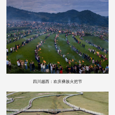
四川越西：欢庆彝族火把节