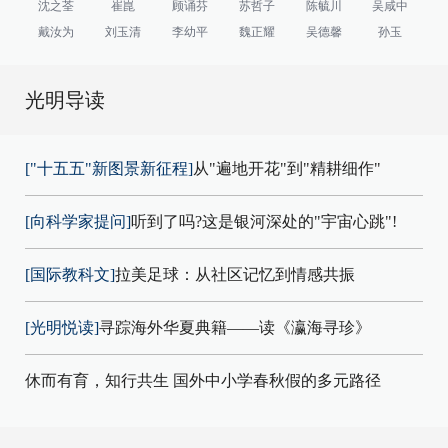
沈之荃
崔崑
顾诵芬
苏哲子
陈毓川
吴咸中
戴汝为
刘玉清
李幼平
魏正耀
吴德馨
孙玉
光明导读
["十五五"新图景新征程]
从"遍地开花"到"精耕细作"
[向科学家提问]
听到了吗?这是银河深处的"宇宙心跳"!
[国际教科文]
拉美足球：从社区记忆到情感共振
[光明悦读]
寻踪海外华夏典籍——读《瀛海寻珍》
休而有育，知行共生 国外中小学春秋假的多元路径