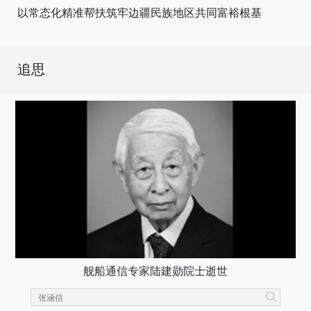
以常态化精准帮扶筑牢边疆民族地区共同富裕根基
追思
舰船通信专家陆建勋院士逝世