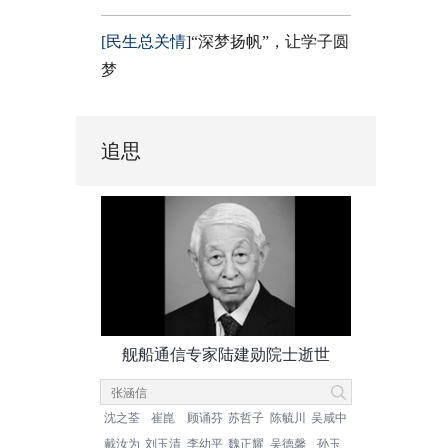
[民生总关情]
“深梦扬帆”，让学子圆
梦
追思
舰船通信专家陆建勋院士逝世
沈之荃
崔崑
顾诵芬
苏哲子
陈毓川
吴咸中
戴汝为
刘玉清
李幼平
魏正耀
吴德馨
孙玉