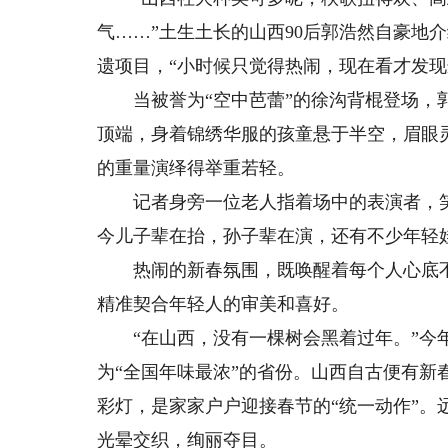
气……”土生土长的山西90后郭浩然自豪地
遗项目，“小时候只觉得热闹，现在看才发现
当被誉为“空中芭蕾”的徐沟背棍登场，郭
顶端，身着锦绣华服的孩童悬于半空，眉眼
的重量演绎得举重若轻。
记者身旁一位老人指着场中的表演者，笑
今儿子辈在抬，孙子辈在演，还有不少年轻
热闹的新春氛围，既唤醒着每个人心底不
精准契合年轻人的审美和喜好。
“在山西，没有一棵树会黑着过年。”今年
为“全国年味最浓”的省份。山西自古便有
彩灯，是家家户户迎接春节的“统一动作”
光晕交织，绚丽夺目。