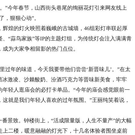
”今年春节，山西街头巷尾的绚丽花灯引来网友线上
了，狠狠心动”。
煌的灯火映照着巍峨的古城墙，46组彩灯串联起厚
、“蒜鸟家族”等IP的主题灯组，为传统灯会注入满满青
，成为大家争相留影的热门点位。
过年的味道，今天我要带他们尝尝‘新晋味儿’。”在太
陈醋冰激凌、沙棘酸奶、汾酒巧克力等晋味新美食，牢牢
为年轻人逛庙会的必打卡单品。“今年的庙会感觉眼前一
，这就是我们年轻人喜欢的过年氛围。”王丽纯笑着说，
番景致。钟楼街上，“活成限量版，人生不量产”的大幅
走上二楼，暖意融融的灯光下，十几名体验者围坐桌前