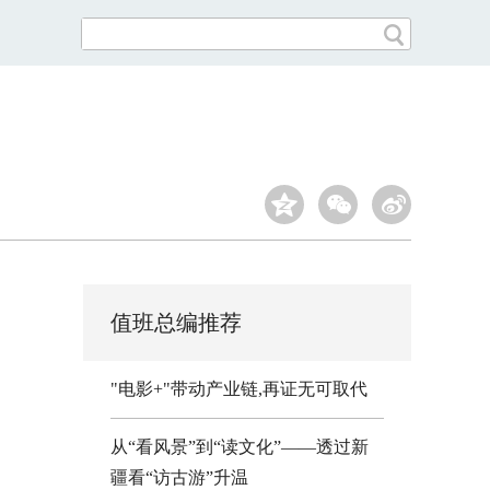
值班总编推荐
"电影+"带动产业链,再证无可取代
从“看风景”到“读文化”——透过新
疆看“访古游”升温