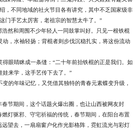
介绍，不同地域的社火节目各有讲究，其中不乏国家级非
这门手艺太厉害，老祖宗的智慧太牛了。”
浩然和周围不少年轻人一同鼓掌叫好。只见一根铁棍
灵动，水袖轻扬；背棍者则步伐沉稳扎实，将这份流动
得眼睛眯成一条缝：“二十年前抬铁棍的正是我们。如
娃娃来学，这手艺传下去了。”
变的年味记忆，又凭借其独特的青春元素蝶变升级，
春节期间，这个话题火爆出圈，也让山西被网友封
新春燃灯驱邪、守宅祈福的传统，春节期间，在阳台布置
。远远望去，一扇扇窗户化作光影格阵，霓虹流光与彩灯