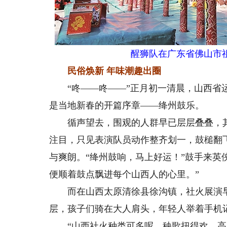
醒狮队在广东省佛山市
民俗焕新 年味潮趣出圈
“咚——咚——”正月初一清晨，山西省运
是当地新春的开篇序章——绛州鼓乐。
循声望去，围观的人群早已层层叠叠，其
注目，只见表演队员动作整齐划一，鼓槌翻
与爽朗。“绛州鼓响，马上好运！”鼓手来英
便顺着鼓点飘进每个山西人的心里。”
而在山西太原清徐县徐沟镇，社火展演早
层，孩子们骑在大人肩头，年轻人举着手机
“山西社火种类可多呢，秧歌扭得欢、高