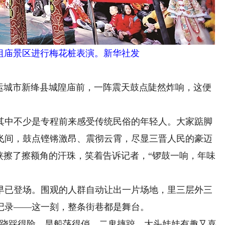
祖庙景区进行梅花桩表演。新华社发
城市新绛县城隍庙前，一阵震天鼓点陡然炸响，这便
中不少是专程前来感受传统民俗的年轻人。大家踮脚
飞间，鼓点铿锵激昂、震彻云霄，尽显三晋人民的豪迈
侠擦了擦额角的汗珠，笑着告诉记者，“锣鼓一响，年味
已登场。围观的人群自动让出一片场地，里三层外三
记录——这一刻，整条街巷都是舞台。
跷踩得险、旱船荡得俏，二鬼摔跤、大头娃娃有趣又喜