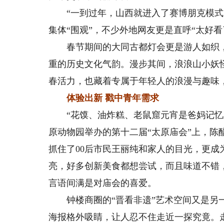
“一到过年，山西就进入了赛博朋克模式。
集体“围观”，不少外地网友更是直呼“太好看
春节期间的大同古都灯会更是游人如织，辉
重的历史文化气韵。漫步其间，浪浪山小妖怪
春活力，也藏着专属于年轻人的浪漫与趣味
体验出新 戳中青年需求
“花馍、油炸糕、老鼠窟元宵是爸妈记忆里
原动物园举办的第十二届“太原庙会”上，
抓住了00后市民王丽纯和家人的目光，更成
亮，好多创新美食都想尝试，而且味道不错
言语间满是对庙会的喜爱。
钟楼商圈的“晋看非遗”艺术空间又是另一
海报格外吸睛，让人忍不住走近一探究竟。