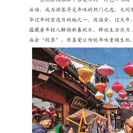
活动，成为游客寻觅年味的热门之选；大同
华过年的首选目的地之一。逛庙会，过大年
蕴藏着年轻人解锁新春欢乐、释放生活压力
庙会“投票”，用喜爱让传统年味重焕生机