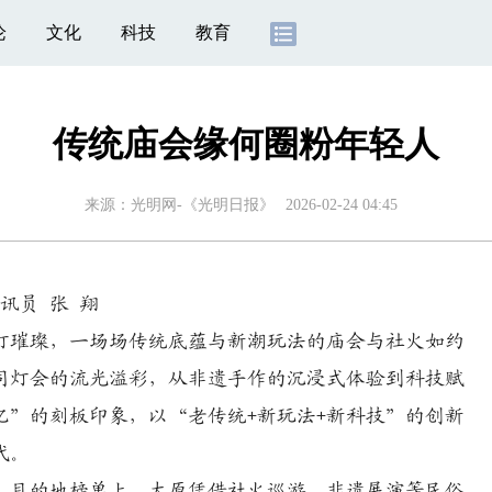
论
文化
科技
教育
传统庙会缘何圈粉年轻人
来源：
光明网-《光明日报》
2026-02-24 04:45
讯员 张 翔
璀璨，一场场传统底蕴与新潮玩法的庙会与社火如约
同灯会的流光溢彩，从非遗手作的沉浸式体验到科技赋
忆”的刻板印象，以“老传统+新玩法+新科技”的创新
代。
目的地榜单上，太原凭借社火巡游、非遗展演等民俗