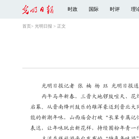
时政
国际
时评
理
首页
>
光明日报
>
正文
光明日报记者 张 楠 杨 珏 光明日报通
丙午马年新春，三晋大地锣鼓喧天、花灯
启幕。从晋南绛州鼓乐的雄浑豪迈到晋北大
能的新潮年味，山西庙会打破“长辈专属记
表达，让年味玩出新花样，持续圈粉年青一
主流在线旅游平台发布的“特色年味游”