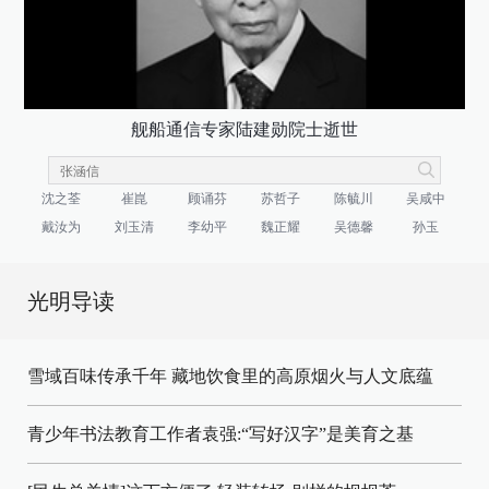
舰船通信专家陆建勋院士逝世
沈之荃
崔崑
顾诵芬
苏哲子
陈毓川
吴咸中
戴汝为
刘玉清
李幼平
魏正耀
吴德馨
孙玉
光明导读
雪域百味传承千年 藏地饮食里的高原烟火与人文底蕴
青少年书法教育工作者袁强:“写好汉字”是美育之基