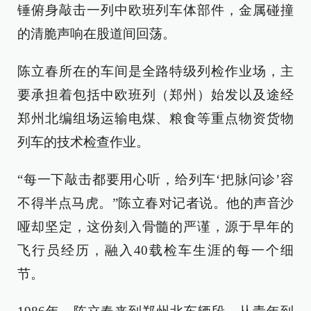
锤俯身敲击一列中欧班列车体部件，金属碰撞
的清脆声响在股道间回荡。
陈立春所在的车间是全路特级列检作业场，主
要承担着包括中欧班列（郑州）始发以及途经
郑州北编组场运输电煤、粮食等重点物资货物
列车的技术检查作业。
“每一下敲击都要用心听，给列车‘把脉问诊’容
不得半点马虎。”陈立春对记者说。他的声音沙
哑却坚定，这份刻入骨髓的严谨，源于早年的
飞行员经历，融入40载检车生涯的每一个细
节。