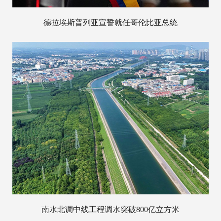
德拉埃斯普列亚宣誓就任哥伦比亚总统
南水北调中线工程调水突破800亿立方米