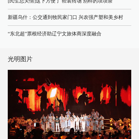
[民生总关情]这下方便了
轻装转场
别样的坝坝茶
新疆乌什：公交通到牧民家门口
兴农强产塑和美乡村
“东北超”票根经济助辽宁文旅体商深度融合
光明图片