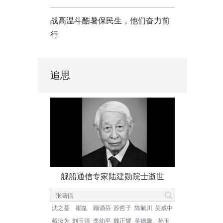
战高温斗酷暑保民生，他们奋力前
行
追思
舰船通信专家陆建勋院士逝世
沈之荃
崔崑
顾诵芬
苏哲子
陈毓川
吴咸中
戴汝为
刘玉清
李幼平
魏正耀
吴德馨
孙玉