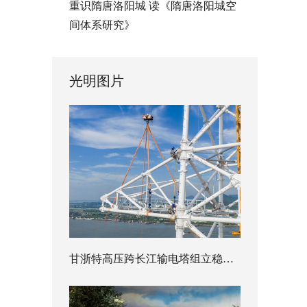
重识隋唐洛阳城 读《隋唐洛阳城空
间体系研究》
光明图片
甘浙特高压跨长江输电塔组立稳步推进