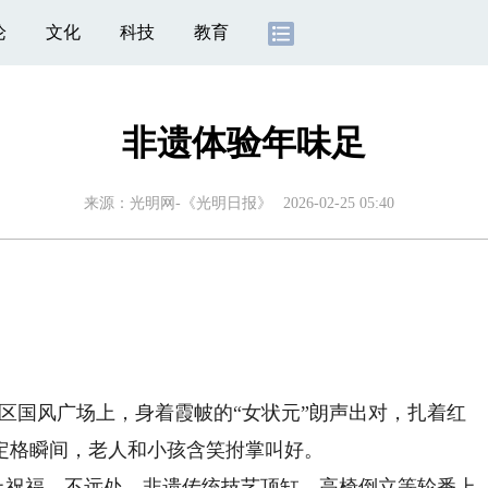
论
文化
科技
教育
非遗体验年味足
来源：
光明网-《光明日报》
2026-02-25 05:40
区国风广场上，身着霞帔的“女状元”朗声出对，扎着红
定格瞬间，老人和小孩含笑拊掌叫好。
上祝福。不远处，非遗传统技艺顶缸、高椅倒立等轮番上