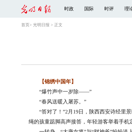
时政
国际
时评
理
首页
>
光明日报
>
正文
【锦绣中国年】
“爆竹声中一岁除——”
“春风送暖入屠苏。”
“答对了！”2月19日，陕西西安诗经里景
绳的孩童踮脚高声接答，年轻游客举着手机
一转身，“大唐女将”与“财神爷”纷纷送