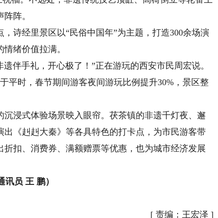
声阵阵。
诗经里景区以“民俗中国年”为主题，打造300余场演
的情绪价值拉满。
遗伴手礼，开心极了！”正在游玩的西安市民周宏说。
较于平时，春节期间游客夜间游玩比例提升30%，景区整
沉浸式体验场景映入眼帘。茯茶镇的非遗千灯夜、邂
演出《赳赳大秦》等各具特色的打卡点，为市民游客带
出折扣、消费券、满额赠票等优惠，也为城市经济发展
讯员 王 鹏）
[
责编：王宏泽
]