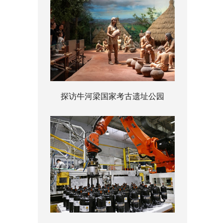
探访牛河梁国家考古遗址公园