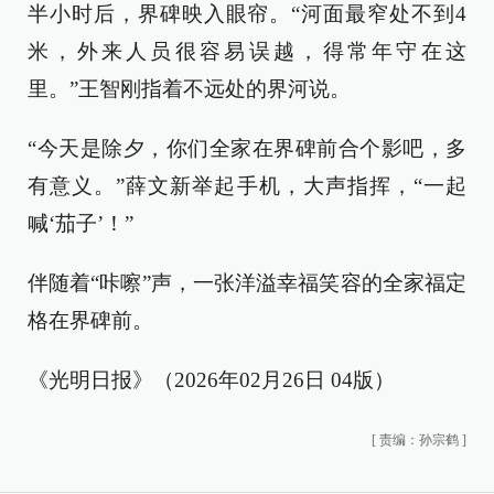
半小时后，界碑映入眼帘。“河面最窄处不到4
米，外来人员很容易误越，得常年守在这
里。”王智刚指着不远处的界河说。
“今天是除夕，你们全家在界碑前合个影吧，多
有意义。”薛文新举起手机，大声指挥，“一起
喊‘茄子’！”
伴随着“咔嚓”声，一张洋溢幸福笑容的全家福定
格在界碑前。
《光明日报》（2026年02月26日 04版）
[
责编：孙宗鹤
]