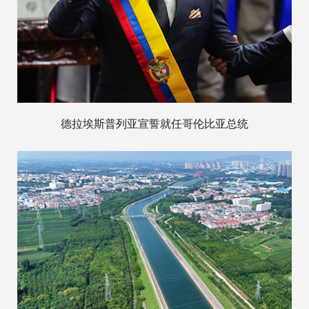
德拉埃斯普列亚宣誓就任哥伦比亚总统