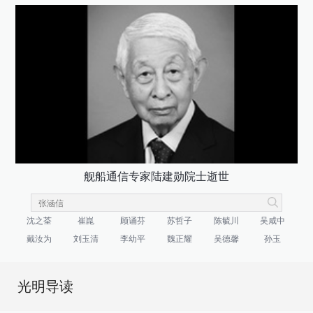
舰船通信专家陆建勋院士逝世
沈之荃
崔崑
顾诵芬
苏哲子
陈毓川
吴咸中
戴汝为
刘玉清
李幼平
魏正耀
吴德馨
孙玉
光明导读