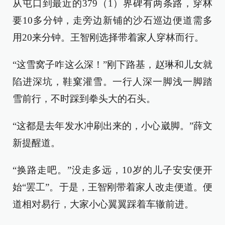
从屯口到最近的379（1）界碑有两条路，穿林
要10多分钟，走旁边新铺的沙石巡边便道需多
用20来分钟。王智刚选择带着家人穿林而行。
“这雪窝子咋这么深！”刚下路基，赵琳和儿女就
陷进深坑，鞋窠灌雪。一行人深一脚浅一脚踏
雪前行，不时踩到拳头大的石头。
“这都是去年发水冲刷出来的，小心崴脚。”薛文
新提醒道。
“换路走吧。”没走多远，10岁的儿子安安便开
始“罢工”。于是，王智刚带着家人改走便道。便
道相对易行，大家小心翼翼踩着车辙前进。