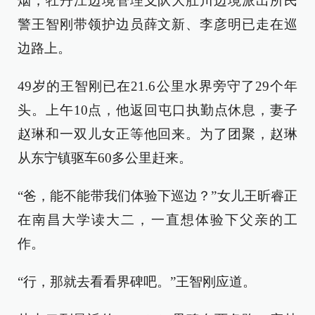
烟，牡丹江边境管理支队大肚川边境派出所民
警王智刚带领护边员薛文新、李彦明已走在巡
边路上。
49岁的王智刚已在21.6公里水界旁守了29个年
头。上午10点，他返回屯口执勤点休息，妻子
赵琳和一双儿女正等他回来。为了团聚，赵琳
从东宁镇驱车60多公里赶来。
“爸，能不能带我们体验下巡边？”女儿王昕睿正
在南昌大学读大二，一直想体验下父亲的工
作。
“行，那就去看看界碑吧。”王智刚应道。