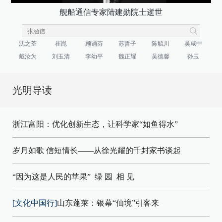
舰船通信专家陆建勋院士逝世
沈之荃
崔崑
顾诵芬
苏哲子
陈毓川
吴咸中
戴汝为
刘玉清
李幼平
魏正耀
吴德馨
孙玉
光明导读
浙江富阳：优化创新生态，让科学家“如鱼得水”
岁月如歌 信短情长——从徐光耀的千封家书谈起
“因为这是人民的苹果”
绿 园
相 见
[文化中国行]
山东蓬莱：银幕“仙境”引客来