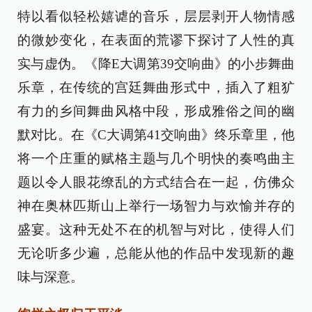
特以看似轻松嬉谑的音乐，层层剥开人物情感
的微妙变化，在表面的荒谬下探讨了人性的真
实与虚伪。《降E大调第39交响曲》的小步舞曲
乐章，在传统的宫廷舞曲形式中，插入了粗犷
有力的乡间舞曲风格中段，形成雅俗之间的幽
默对比。在《C大调第41交响曲》终乐章里，他
将一个庄重的赋格主题与几个明快的奏鸣曲主
题以令人眼花缭乱的方式结合在一起，仿佛众
神在奥林匹斯山上举行一场智力与欢愉并存的
盛宴。这种无处不在的机智与对比，使得人们
无论听多少遍，总能从他的作品中发现新的趣
味与深意。