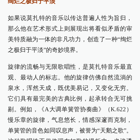
绚烂之极归于平淡
如果说莫扎特的音乐以传达普遍人性为旨归，
那么他在艺术形式上则展现出将看似矛盾的审
美特质融为一体的非凡功力，创造了一种“绚烂
之极归于平淡”的奇妙境界。
旋律的流畅与无限歌唱性，是莫扎特音乐最直
观、最动人的标志。他的旋律仿佛自然流淌的
泉水，浑然天成，既优美易记，又变化无穷。
它们具有最完美的古典比例，起承转合无可挑
剔。例如，《A大调单簧管协奏曲》（K.622）
慢乐章的旋律，气息悠长，情感深邃而克制，
单簧管的音色如同叹息声，被誉为“天鹅之歌”。