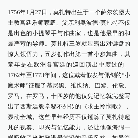
1756年1月27日，莫扎特出生于一个萨尔茨堡大
主教宫廷乐师家庭。父亲利奥波德·莫扎特不仅
是出色的小提琴手与作曲家，也是他最早的和
最严苛的导师。莫扎特三岁就显露出对键盘的
惊人领悟力，五岁创作出第一首小步舞曲，其
童年是在欧洲各宫廷的巡回演出中度过的。
1762年至1773年间，这位戴着假发与佩剑的“小
魔术师”征服了慕尼黑、维也纳、巴黎、伦敦、
罗马。在罗马，十四岁的他仅凭记忆就完整写
出了西斯廷教堂秘不外传的《求主怜悯歌》，
轰动全城。这些早年经历不仅锤炼了莫扎特超
凡的视奏、即兴与记忆能力，还让他像海绵一
样吸收了当时欧洲最前沿的音乐风格，如曼海