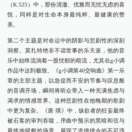
（K.525）中，那份清澈、优雅而无忧无虑的喜
悦，同样是对生命本身最纯粹、最健康的赞
美。
第二个主题是对命运中的阴影与悲剧性的深刻
洞察。莫扎特绝非不谙世事的乐天派，他的音
乐中始终流淌着一股忧郁的暗流，尤其在g小调
作品中达到极致。《g小调第40交响曲》第一乐
章的主部主题，以急促而不安的节奏与叹息般
的音调开场，瞬间将听众带入一种充满焦虑与
渴求的情感世界。这种悲剧性在他晚期的歌剧
中更为复杂。《唐·璜》中，纵欲者的狂妄最终
被石客的审判吞噬，序曲中预示的黑暗和弦与
最终地狱般的场景，展现了道德律令的不可违