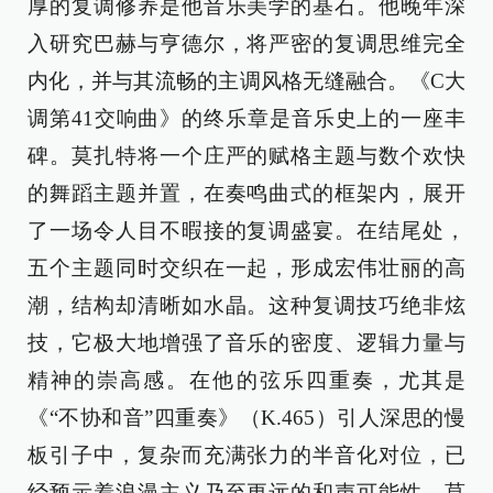
厚的复调修养是他音乐美学的基石。他晚年深
入研究巴赫与亨德尔，将严密的复调思维完全
内化，并与其流畅的主调风格无缝融合。《C大
调第41交响曲》的终乐章是音乐史上的一座丰
碑。莫扎特将一个庄严的赋格主题与数个欢快
的舞蹈主题并置，在奏鸣曲式的框架内，展开
了一场令人目不暇接的复调盛宴。在结尾处，
五个主题同时交织在一起，形成宏伟壮丽的高
潮，结构却清晰如水晶。这种复调技巧绝非炫
技，它极大地增强了音乐的密度、逻辑力量与
精神的崇高感。在他的弦乐四重奏，尤其是
《“不协和音”四重奏》（K.465）引人深思的慢
板引子中，复杂而充满张力的半音化对位，已
经预示着浪漫主义乃至更远的和声可能性。莫