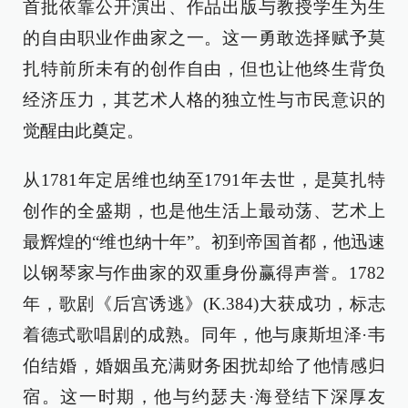
首批依靠公开演出、作品出版与教授学生为生
的自由职业作曲家之一。这一勇敢选择赋予莫
扎特前所未有的创作自由，但也让他终生背负
经济压力，其艺术人格的独立性与市民意识的
觉醒由此奠定。
从1781年定居维也纳至1791年去世，是莫扎特
创作的全盛期，也是他生活上最动荡、艺术上
最辉煌的“维也纳十年”。初到帝国首都，他迅速
以钢琴家与作曲家的双重身份赢得声誉。1782
年，歌剧《后宫诱逃》(K.384)大获成功，标志
着德式歌唱剧的成熟。同年，他与康斯坦泽·韦
伯结婚，婚姻虽充满财务困扰却给了他情感归
宿。这一时期，他与约瑟夫·海登结下深厚友