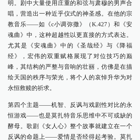
明。剧中大量使用庄重的和弦与肃穆的男声合
唱，营造出一种近乎仪式的神圣感。在他的宗
教音乐——如《c小调弥撒》（K.427）和《安
魂曲》中，这种超越性以更直接的方式表达。
尤其是《安魂曲》中的《圣哉经》与《降福
经》，宏伟的双重赋格展现了对位技巧的巅
峰，其结构的严整与音响的壮丽，仿佛是在描
绘天国的秩序与荣光，将个人的哀悼升华为对
永恒救赎的祈求。
第四个主题——机智、反讽与戏剧性对比的永
恒游戏——也是莫扎特音乐思维中不可或缺的
酵母。歌剧《女人心》整个故事就建立在一个
反讽的命题上——爱情是否经得起考验。莫扎