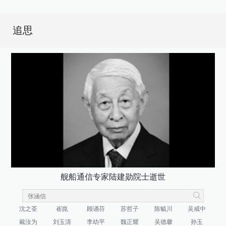
追思
舰船通信专家陆建勋院士逝世
沈之荃
崔崑
顾诵芬
苏哲子
陈毓川
吴咸中
戴汝为
刘玉清
李幼平
魏正耀
吴德馨
孙玉