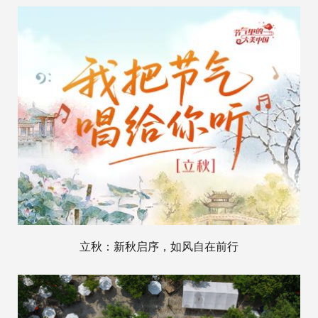
立秋：新秋启序，如风自在前行