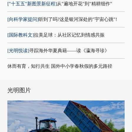
["十五五"新图景新征程]
从"遍地开花"到"精耕细作"
[向科学家提问]
听到了吗?这是银河深处的"宇宙心跳"!
[国际教科文]
拉美足球：从社区记忆到情感共振
[光明悦读]
寻踪海外华夏典籍——读《瀛海寻珍》
休而有育，知行共生 国外中小学春秋假的多元路径
光明图片