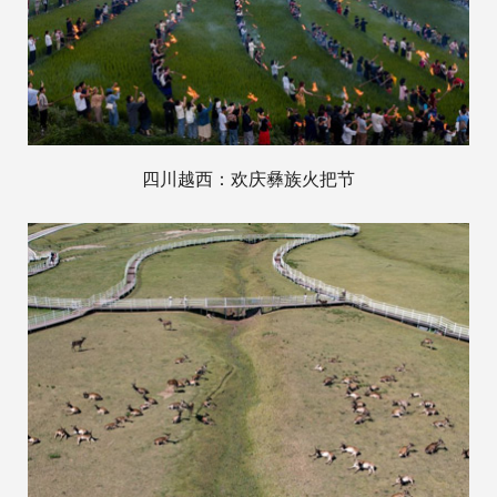
四川越西：欢庆彝族火把节