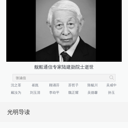
舰船通信专家陆建勋院士逝世
沈之荃
崔崑
顾诵芬
苏哲子
陈毓川
吴咸中
戴汝为
刘玉清
李幼平
魏正耀
吴德馨
孙玉
光明导读