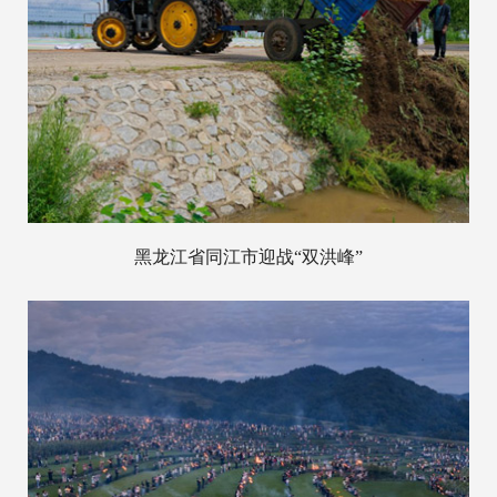
黑龙江省同江市迎战“双洪峰”